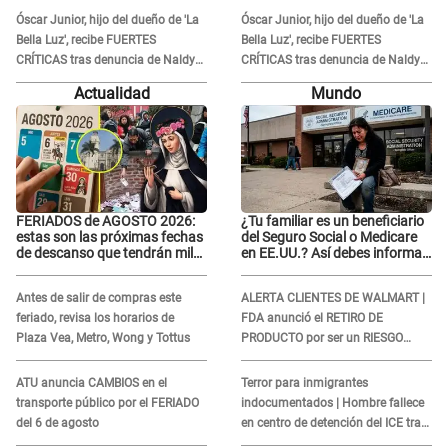
Óscar Junior, hijo del dueño de 'La
Óscar Junior, hijo del dueño de 'La
Bella Luz', recibe FUERTES
Bella Luz', recibe FUERTES
CRÍTICAS tras denuncia de Naldy
CRÍTICAS tras denuncia de Naldy
Saldaña contra su tío: "Cómplice"
Saldaña contra su tío: "Cómplice"
Actualidad
Mundo
FERIADOS de AGOSTO 2026:
¿Tu familiar es un beneficiario
estas son las próximas fechas
del Seguro Social o Medicare
de descanso que tendrán miles
en EE.UU.? Así debes informar
de peruanos
sobre su muerte para EVITAR
COBROS
Antes de salir de compras este
ALERTA CLIENTES DE WALMART |
feriado, revisa los horarios de
FDA anunció el RETIRO DE
Plaza Vea, Metro, Wong y Tottus
PRODUCTO por ser un RIESGO
MORTAL para consumidores: ¿Cuál
es?
ATU anuncia CAMBIOS en el
Terror para inmigrantes
transporte público por el FERIADO
indocumentados | Hombre fallece
del 6 de agosto
en centro de detención del ICE tras
sufrir una "emergencia médica"