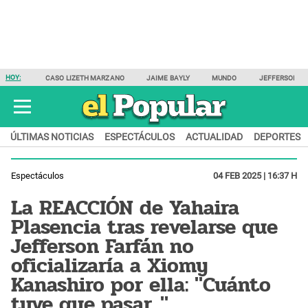
HOY:
CASO LIZETH MARZANO
JAIME BAYLY
MUNDO
JEFFERSON F
ÚLTIMAS NOTICIAS
ESPECTÁCULOS
ACTUALIDAD
DEPORTES
Espectáculos
04 FEB 2025 | 16:37 H
La REACCIÓN de Yahaira
Plasencia tras revelarse que
Jefferson Farfán no
oficializaría a Xiomy
Kanashiro por ella: "Cuánto
tuve que pasar..."