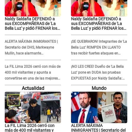
Naldy Saldaña DEFENDIÓ a
Naldy Saldaña DEFENDIÓ a
sus EXCOMPAÑERAS de 'La
sus EXCOMPAÑERAS de 'La
Bella Luz' y pidió FRENAR los
Bella Luz' y pidió FRENAR los
FUERTES ATAQUES en redes:
FUERTES ATAQUES en redes:
“Aquí el único culpable...”
“Aquí el único culpable...”
ALERTA MÁXIMA INMIGRANTES |
¡SE QUEBRARON! Integrantes de 'La
Secretario del DHS, Markwayne
Bella Luz' ROMPEN EN LLANTO
Mullin, hace alarmante
tras recibir fuertes ataques en
declaración: "Ahora vamos por
redes por DENUNCIA de acoso
ellos"
contra Naldy Saldaña
La FIL Lima 2026 cerró con más de
¡NO LES CREE! Dueño de 'La Bella
400 mil visitantes y apunta a
Luz' pone en DUDA las pruebas
convertirse en una de las mejores
EXPUESTAS por Naldy Saldaña:
ferias de Latinoamérica
“Quizá se han editado...”
Actualidad
Mundo
La FIL Lima 2026 cerró con
ALERTA MÁXIMA
más de 400 mil visitantes y
INMIGRANTES | Secretario del