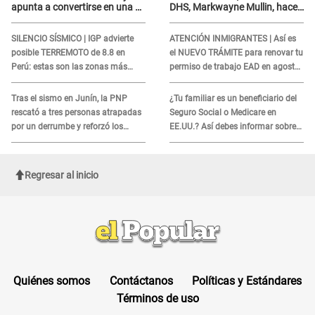
apunta a convertirse en una de
DHS, Markwayne Mullin, hace
las mejores ferias de
alarmante declaración: "Ahora
Latinoamérica
vamos por ellos"
SILENCIO SÍSMICO | IGP advierte
ATENCIÓN INMIGRANTES | Así es
posible TERREMOTO de 8.8 en
el NUEVO TRÁMITE para renovar tu
Perú: estas son las zonas más
permiso de trabajo EAD en agosto
expuestas
del 2026
Tras el sismo en Junín, la PNP
¿Tu familiar es un beneficiario del
rescató a tres personas atrapadas
Seguro Social o Medicare en
por un derrumbe y reforzó los
EE.UU.? Así debes informar sobre
operativos de emergencia
su muerte para EVITAR COBROS
Regresar al inicio
Quiénes somos
Contáctanos
Políticas y Estándares
Términos de uso