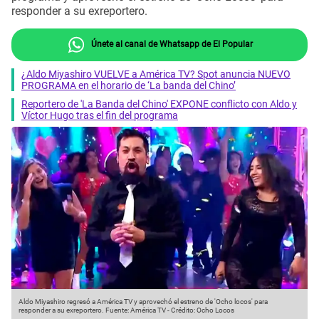
responder a su exreportero.
Únete al canal de Whatsapp de El Popular
¿Aldo Miyashiro VUELVE a América TV? Spot anuncia NUEVO
PROGRAMA en el horario de ‘La banda del Chino’
Reportero de 'La Banda del Chino' EXPONE conflicto con Aldo y
Víctor Hugo tras el fin del programa
Aldo Miyashiro regresó a América TV y aprovechó el estreno de 'Ocho locos' para
responder a su exreportero.
Fuente: América TV
-
Crédito: Ocho Locos