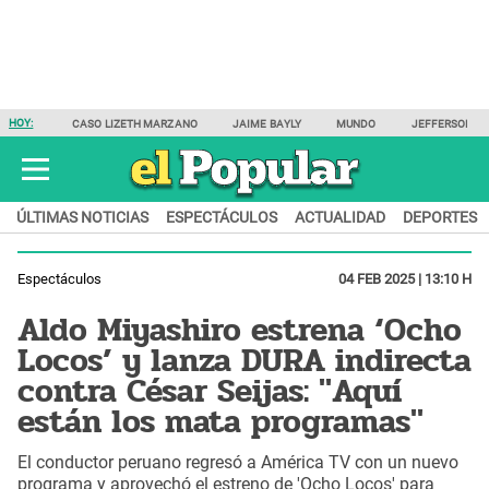
HOY:
CASO LIZETH MARZANO
JAIME BAYLY
MUNDO
JEFFERSON F
ÚLTIMAS NOTICIAS
ESPECTÁCULOS
ACTUALIDAD
DEPORTES
Espectáculos
04 FEB 2025 | 13:10 H
Aldo Miyashiro estrena ‘Ocho
Locos’ y lanza DURA indirecta
contra César Seijas: "Aquí
están los mata programas"
El conductor peruano regresó a América TV con un nuevo
programa y aprovechó el estreno de 'Ocho Locos' para