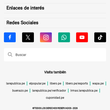
Enlaces de interés
Redes Sociales
Visita también
larepublica.pe
elpopular.pe
libero.pe
libero.pe/esports
wapa.pe
buenazo.pe
larepublica.pe/verificador
lrmas.larepublica.pe
cuponidad.pe
©TODOS LOS DERECHOS RESERVADOS -
2026