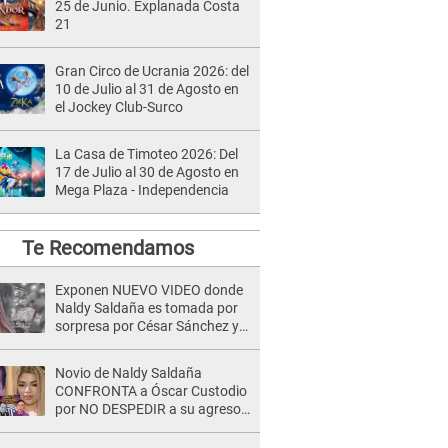
25 de Junio. Explanada Costa
21
Gran Circo de Ucrania 2026: del
10 de Julio al 31 de Agosto en
el Jockey Club-Surco
La Casa de Timoteo 2026: Del
17 de Julio al 30 de Agosto en
Mega Plaza - Independencia
Te Recomendamos
Exponen NUEVO VIDEO donde
Naldy Saldaña es tomada por
sorpresa por César Sánchez y
ella evidencia su REACCIÓN: Le
agarró la mano
Novio de Naldy Saldaña
CONFRONTA a Óscar Custodio
por NO DESPEDIR a su agresor
y él da INDIGNANTE respuesta:
"Nadie me dice qué hacer"