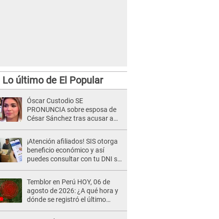
Lo último de El Popular
Óscar Custodio SE
PRONUNCIA sobre esposa de
César Sánchez tras acusar a
Naldy Saldaña de ser PAREJA
del músico: "Lo dejo en manos
¡Atención afiliados! SIS otorga
de la justicia"
beneficio económico y así
puedes consultar con tu DNI si
te corresponde
Temblor en Perú HOY, 06 de
agosto de 2026: ¿A qué hora y
dónde se registró el último
sismo, según IGP?