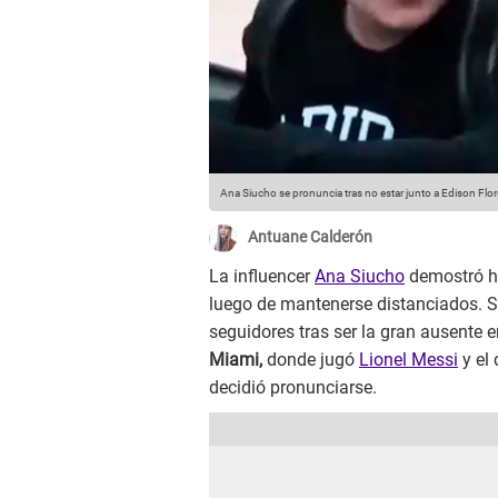
Ana Siucho se pronuncia tras no estar junto a Edison Flor
Antuane Calderón
La influencer
Ana Siucho
demostró h
luego de mantenerse distanciados. Si
seguidores tras ser la gran ausente e
Miami,
donde jugó
Lionel Messi
y el 
decidió pronunciarse.