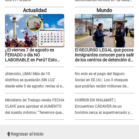
dice El Peruano
denunciando ACOSO en 'La Bella
Luz' por parte de director
Actualidad
Mundo
¿El viernes 7 de agosto es
El RECURSO LEGAL que pocos
FERIADO o día NO
inmigrantes conocen para salir
LABORABLE en Perú? Esto
de los centros de detención del
dice El Peruano
ICE: Trump quiere
ELIMINARLO
¡Atención, LIMA! Más de 10
No solo es el pago del Seguro
distritos se quedarán SIN LUZ
Social en EE.UU.: Los 3 cheques
desde este 5 de agosto: revisa si el
que podrían recibir millones de
tuyo está en la lista
personas en agosto
Ministerio de Trabajo revela FECHA
HORROR EN WALMART |
CLAVE para aprobar el AUMENTO
Encuentran CÁDAVER de un
del sueldo mínimo: "Tenemos que
hombre cerca al supermercado y
activar..."
esto reveló la autopsia que le
realizaron
Regresar al inicio