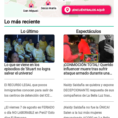
Lo más reciente
Lo último
Espectáculos
Lo que se viene en los
¡CONMOCIÓN TOTAL! Querido
episodios de 'Stuart no logra
influencer muere tras sufrir
salvar el universo'
ataque armado durante una
transmisión en vivo
El RECURSO LEGAL que pocos
Naldy Saldaña se quiebra y expone
inmigrantes conocen para salir de
DECEPCIONANTE respuesta de sus
los centros de detención del ICE:
compañeros de La Bella Luz tras
Trump quiere ELIMINARLO
sufrir agresión: "Sabían lo que
pasaba"
¿El viernes 7 de agosto es FERIADO
¡Naldy Saldaña no fue la ÚNICA!
o día NO LABORABLE en Perú? Esto
Salen a la luz más mujeres