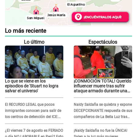
Lo más reciente
Lo último
Espectáculos
Lo que se viene en los
¡CONMOCIÓN TOTAL! Querido
episodios de 'Stuart no logra
influencer muere tras sufrir
salvar el universo'
ataque armado durante una
transmisión en vivo
El RECURSO LEGAL que pocos
Naldy Saldaña se quiebra y expone
inmigrantes conocen para salir de
DECEPCIONANTE respuesta de sus
los centros de detención del ICE:
compañeros de La Bella Luz tras
Trump quiere ELIMINARLO
sufrir agresión: "Sabían lo que
pasaba"
¿El viernes 7 de agosto es FERIADO
¡Naldy Saldaña no fue la ÚNICA!
o día NO LABORABLE en Perú? Esto
Salen a la luz más mujeres