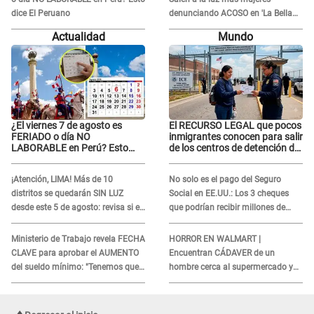
dice El Peruano
denunciando ACOSO en 'La Bella
Luz' por parte de director
Actualidad
Mundo
¿El viernes 7 de agosto es
El RECURSO LEGAL que pocos
FERIADO o día NO
inmigrantes conocen para salir
LABORABLE en Perú? Esto
de los centros de detención del
dice El Peruano
ICE: Trump quiere
ELIMINARLO
¡Atención, LIMA! Más de 10
No solo es el pago del Seguro
distritos se quedarán SIN LUZ
Social en EE.UU.: Los 3 cheques
desde este 5 de agosto: revisa si el
que podrían recibir millones de
tuyo está en la lista
personas en agosto
Ministerio de Trabajo revela FECHA
HORROR EN WALMART |
CLAVE para aprobar el AUMENTO
Encuentran CÁDAVER de un
del sueldo mínimo: "Tenemos que
hombre cerca al supermercado y
activar..."
esto reveló la autopsia que le
realizaron