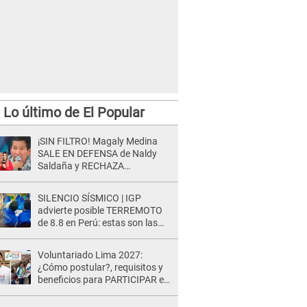
Lo último de El Popular
¡SIN FILTRO! Magaly Medina
SALE EN DEFENSA de Naldy
Saldaña y RECHAZA
insinuaciones de Óscar
Custodio: “Es su problema...”
SILENCIO SÍSMICO | IGP
advierte posible TERREMOTO
de 8.8 en Perú: estas son las
zonas más expuestas
Voluntariado Lima 2027:
¿Cómo postular?, requisitos y
beneficios para PARTICIPAR en
los Juegos Panamericanos