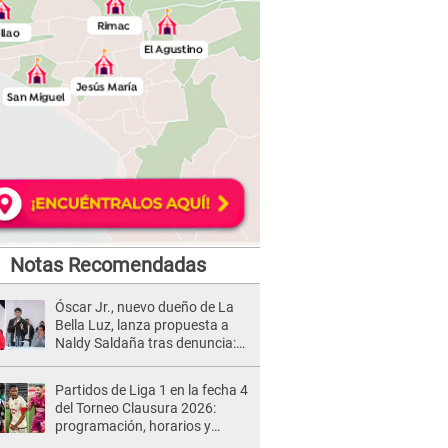
Notas Recomendadas
Óscar Jr., nuevo dueño de La
Bella Luz, lanza propuesta a
Naldy Saldaña tras denuncia:
“Va a haber otro tipo de ley”
Partidos de Liga 1 en la fecha 4
del Torneo Clausura 2026:
programación, horarios y
dónde ver