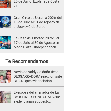
25 de Junio. Explanada Costa
21
Gran Circo de Ucrania 2026: del
10 de Julio al 31 de Agosto en
el Jockey Club-Surco
La Casa de Timoteo 2026: Del
17 de Julio al 30 de Agosto en
Mega Plaza - Independencia
Te Recomendamos
Novio de Naldy Saldaña tiene
DESGARRADORA reacción ante
CHATS que evidenciarían
INFIDELIDAD con animador de
'La Bella Luz': "Se puso..."
Exesposa del animador de 'La
Bella Luz' EXPONE CHATS que
evidenciarían supuesto
romance clandestino con Naldy
Saldaña, pese a tener pareja