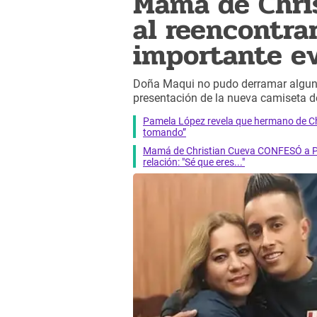
Mamá de Chri
al reencontrar
importante e
Doña Maqui no pudo derramar algunas
presentación de la nueva camiseta d
Pamela López revela que hermano de Chr
tomando”
Mamá de Christian Cueva CONFESÓ a Pa
relación: "Sé que eres..."