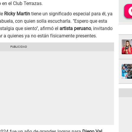
 en el Club Terrazas.
de
Ricky Martin
tiene un significado especial para él, ya
abuela, con quien solía escucharla. "Espero que esta
stalgia que siento", afirmó el
artista peruano
, invitando
ar a quienes ya no están físicamente presentes.
024 fue un año de grandes logros para
Diego Val
,