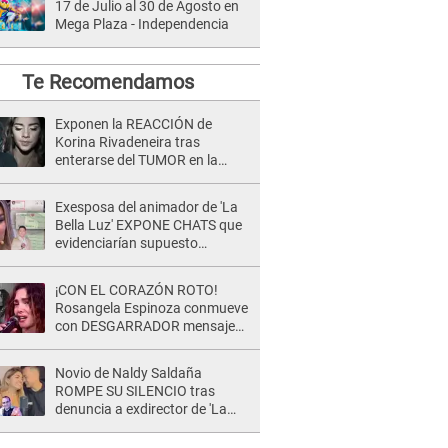
17 de Julio al 30 de Agosto en
Mega Plaza - Independencia
Te Recomendamos
Exponen la REACCIÓN de
Korina Rivadeneira tras
enterarse del TUMOR en la
cabeza de Mario Hart: "Ella
estaba muy..."
Exesposa del animador de 'La
Bella Luz' EXPONE CHATS que
evidenciarían supuesto
romance clandestino con Naldy
Saldaña, pese a tener pareja
¡CON EL CORAZÓN ROTO!
Rosangela Espinoza conmueve
con DESGARRADOR mensaje
tras terrible pérdida: "Descansa
en paz..."
Novio de Naldy Saldaña
ROMPE SU SILENCIO tras
denuncia a exdirector de 'La
Bella Luz': "Me basta con que
ella esté bien"