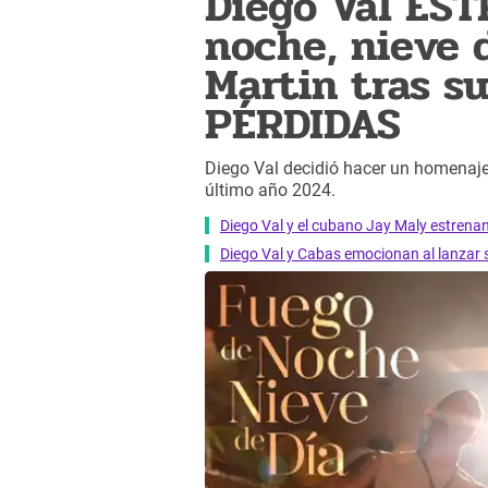
Diego Val ES
noche, nieve 
Martin tras su
PÉRDIDAS
Diego Val decidió hacer un homenaje
último año 2024.
Diego Val y el cubano Jay Maly estrena
Diego Val y Cabas emocionan al lanzar s