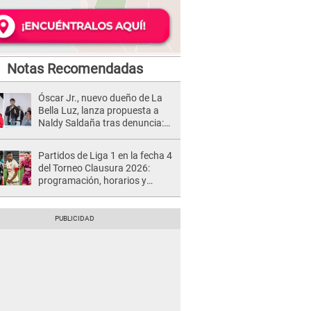
Notas Recomendadas
Óscar Jr., nuevo dueño de La
Bella Luz, lanza propuesta a
Naldy Saldaña tras denuncia:
“Va a haber otro tipo de ley”
Partidos de Liga 1 en la fecha 4
del Torneo Clausura 2026:
programación, horarios y
dónde ver