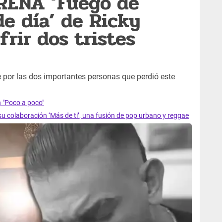
TRENA ‘Fuego de
de día’ de Ricky
frir dos tristes
 por las dos importantes personas que perdió este
n "Poco a poco"
u colaboración ‘Más de ti’, una fusión de pop urbano y reggae