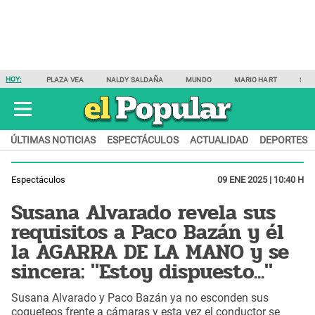
HOY:
PLAZA VEA
NALDY SALDAÑA
MUNDO
MARIO HART
SAM
ÚLTIMAS NOTICIAS
ESPECTÁCULOS
ACTUALIDAD
DEPORTES
Espectáculos
09 ENE 2025 | 10:40 H
Susana Alvarado revela sus
requisitos a Paco Bazán y él
la AGARRA DE LA MANO y se
sincera: "Estoy dispuesto..."
Susana Alvarado y Paco Bazán ya no esconden sus
coqueteos frente a cámaras y esta vez el conductor se