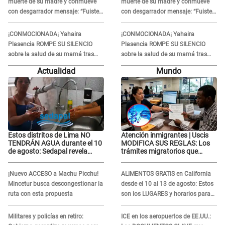
muerte de su madre y conmueve
muerte de su madre y conmueve
con desgarrador mensaje: “Fuiste
con desgarrador mensaje: “Fuiste
una gran mujer”
una gran mujer”
¡CONMOCIONADA¡ Yahaira
¡CONMOCIONADA¡ Yahaira
Plasencia ROMPE SU SILENCIO
Plasencia ROMPE SU SILENCIO
sobre la salud de su mamá tras
sobre la salud de su mamá tras
APARECER en centro oncológico:
APARECER en centro oncológico:
Actualidad
Mundo
“La oración tiene poder”
“La oración tiene poder”
Estos distritos de Lima NO
Atención inmigrantes | Uscis
TENDRÁN AGUA durante el 10
MODIFICA SUS REGLAS: Los
de agosto: Sedapal revela
trámites migratorios que
horarios oficiales
podrían necesitar tu prueba de
ADN
¡Nuevo ACCESO a Machu Picchu!
ALIMENTOS GRATIS en California
Mincetur busca descongestionar la
desde el 10 al 13 de agosto: Estos
ruta con esta propuesta
son los LUGARES y horarios para
recibir la ayuda
Militares y policías en retiro:
ICE en los aeropuertos de EE.UU.: