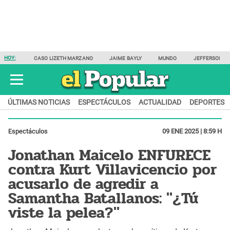
HOY:
CASO LIZETH MARZANO
JAIME BAYLY
MUNDO
JEFFERSON F
ÚLTIMAS NOTICIAS
ESPECTÁCULOS
ACTUALIDAD
DEPORTES
Espectáculos
09 ENE 2025 | 8:59 H
Jonathan Maicelo ENFURECE
contra Kurt Villavicencio por
acusarlo de agredir a
Samantha Batallanos: "¿Tú
viste la pelea?"