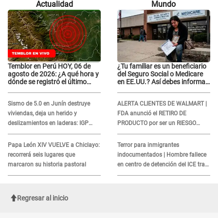
Actualidad
Mundo
errores..."
errores..."
Temblor en Perú HOY, 06 de
¿Tu familiar es un beneficiario
agosto de 2026: ¿A qué hora y
del Seguro Social o Medicare
dónde se registró el último
en EE.UU.? Así debes informar
sismo, según IGP?
sobre su muerte para EVITAR
COBROS
Sismo de 5.0 en Junín destruye
ALERTA CLIENTES DE WALMART |
viviendas, deja un herido y
FDA anunció el RETIRO DE
deslizamientos en laderas: IGP
PRODUCTO por ser un RIESGO
alerta sobre posibles réplicas
MORTAL para consumidores: ¿Cuál
es?
Papa León XIV VUELVE a Chiclayo:
Terror para inmigrantes
recorrerá seis lugares que
indocumentados | Hombre fallece
marcaron su historia pastoral
en centro de detención del ICE tras
sufrir una "emergencia médica"
Regresar al inicio