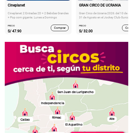
Cineplanet
GRAN CIRCO DE UCRANIA
Cineplanet: 2 Entradas 2D + 2 Bebidas Grandes
Gran Circo de Ucrania 2026: del 10 de Juli
+ Pop corn gigante. Lunes a Domingo
31 de Agosto en el Jockey Club-Surco
PRECIO
PRECIO
Comprar
Comp
S/
47.90
S/
32.00