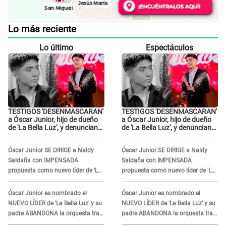
Lo más reciente
Lo último
Espectáculos
TESTIGOS 'DESENMASCARAN'
TESTIGOS 'DESENMASCARAN'
a Óscar Junior, hijo de dueño
a Óscar Junior, hijo de dueño
de 'La Bella Luz', y denuncian
de 'La Bella Luz', y denuncian
maltratos en la orquesta: "Los
maltratos en la orquesta: "Los
humilla..."
humilla..."
Óscar Junior SE DIRIGE a Naldy
Óscar Junior SE DIRIGE a Naldy
Saldaña con IMPENSADA
Saldaña con IMPENSADA
propuesta como nuevo líder de 'La
propuesta como nuevo líder de 'La
Bella Luz' tras denuncia: "Otro tipo
Bella Luz' tras denuncia: "Otro tipo
de ley..."
de ley..."
Óscar Junior es nombrado el
Óscar Junior es nombrado el
NUEVO LÍDER de 'La Bella Luz' y su
NUEVO LÍDER de 'La Bella Luz' y su
padre ABANDONA la orquesta tras
padre ABANDONA la orquesta tras
caso Naldy Saldaña: "Son
caso Naldy Saldaña: "Son