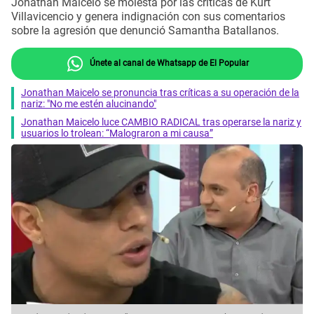
Jonathan Maicelo se molesta por las críticas de Kurt
Villavicencio y genera indignación con sus comentarios
sobre la agresión que denunció Samantha Batallanos.
Únete al canal de Whatsapp de El Popular
Jonathan Maicelo se pronuncia tras críticas a su operación de la
nariz: "No me estén alucinando"
Jonathan Maicelo luce CAMBIO RADICAL tras operarse la nariz y
usuarios lo trolean: “Malograron a mi causa”