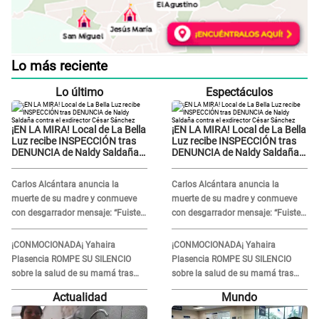
Lo más reciente
Lo último
Espectáculos
¡EN LA MIRA! Local de La Bella
¡EN LA MIRA! Local de La Bella
Luz recibe INSPECCIÓN tras
Luz recibe INSPECCIÓN tras
DENUNCIA de Naldy Saldaña
DENUNCIA de Naldy Saldaña
contra el exdirector César
contra el exdirector César
Sánchez
Sánchez
Carlos Alcántara anuncia la
Carlos Alcántara anuncia la
muerte de su madre y conmueve
muerte de su madre y conmueve
con desgarrador mensaje: “Fuiste
con desgarrador mensaje: “Fuiste
una gran mujer”
una gran mujer”
¡CONMOCIONADA¡ Yahaira
¡CONMOCIONADA¡ Yahaira
Plasencia ROMPE SU SILENCIO
Plasencia ROMPE SU SILENCIO
sobre la salud de su mamá tras
sobre la salud de su mamá tras
APARECER en centro oncológico:
APARECER en centro oncológico:
Actualidad
Mundo
“La oración tiene poder”
“La oración tiene poder”