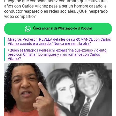
Luego de que conocida actriz confirmara que estuvo tres
años con Carlos Vílchez pese a ser un hombre casado, el
conductor reapareció en redes sociales. ¿Qué inesperado
video compartió?
Únete al canal de Whatsapp de El Popular
Milagros Pedreschi REVELA detalles de su ROMANCE con Carlos
Vílchez cuando era casado: “Nunca me sentí la otra”
¿Quién es Milagros Pedreschi, exbailarina que expuso violento
beso con Christian Domínguez y vivió romance con Carlos
Vílchez?