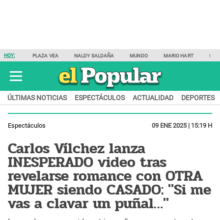
HOY:
PLAZA VEA
NALDY SALDAÑA
MUNDO
MARIO HART
SAM
ÚLTIMAS NOTICIAS
ESPECTÁCULOS
ACTUALIDAD
DEPORTES
Espectáculos
09 ENE 2025 | 15:19 H
Carlos Vílchez lanza
INESPERADO video tras
revelarse romance con OTRA
MUJER siendo CASADO: "Si me
vas a clavar un puñal…"