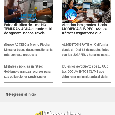
Estos distritos de Lima NO
Atención inmigrantes | Uscis
TENDRÁN AGUA durante el 10
MODIFICA SUS REGLAS: Los
de agosto: Sedapal revela
trámites migratorios que
horarios oficiales
podrían necesitar tu prueba de
ADN
¡Nuevo ACCESO a Machu Picchu!
ALIMENTOS GRATIS en California
Mincetur busca descongestionar la
desde el 10 al 13 de agosto: Estos
ruta con esta propuesta
son los LUGARES y horarios para
recibir la ayuda
Militares y policías en retiro:
ICE en los aeropuertos de EE.UU.:
Gobierno garantiza recursos para
Los DOCUMENTOS CLAVE que
sus obligaciones previsionales
debe tener un inmigrante al viajar
Regresar al inicio