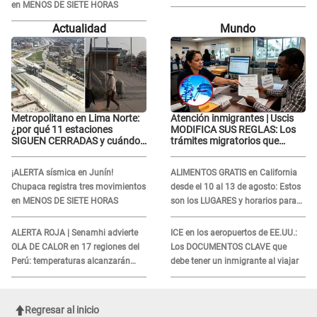
en MENOS DE SIETE HORAS
Lorena la ECHA en VIVO
Actualidad
Mundo
Metropolitano en Lima Norte:
Atención inmigrantes | Uscis
¿por qué 11 estaciones
MODIFICA SUS REGLAS: Los
SIGUEN CERRADAS y cuándo
trámites migratorios que
funcionaría toda la
podrían necesitar tu prueba de
ampliación?
ADN
¡ALERTA sísmica en Junín!
ALIMENTOS GRATIS en California
Chupaca registra tres movimientos
desde el 10 al 13 de agosto: Estos
en MENOS DE SIETE HORAS
son los LUGARES y horarios para
recibir la ayuda
ALERTA ROJA | Senamhi advierte
ICE en los aeropuertos de EE.UU.:
OLA DE CALOR en 17 regiones del
Los DOCUMENTOS CLAVE que
Perú: temperaturas alcanzarán
debe tener un inmigrante al viajar
hasta los 37 °C
Regresar al inicio