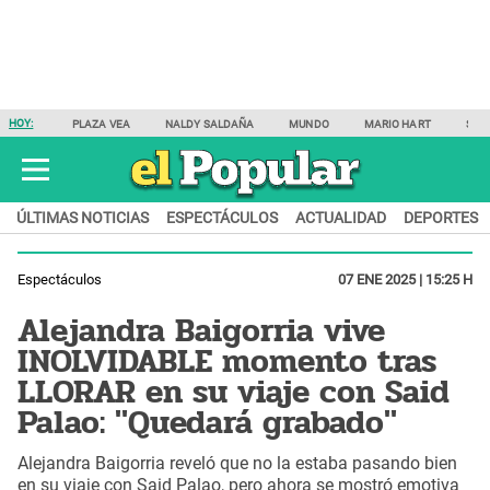
HOY:
PLAZA VEA
NALDY SALDAÑA
MUNDO
MARIO HART
SAM
ÚLTIMAS NOTICIAS
ESPECTÁCULOS
ACTUALIDAD
DEPORTES
Espectáculos
07 ENE 2025 | 15:25 H
Alejandra Baigorria vive
INOLVIDABLE momento tras
LLORAR en su viaje con Said
Palao: "Quedará grabado"
Alejandra Baigorria reveló que no la estaba pasando bien
en su viaje con Said Palao, pero ahora se mostró emotiva