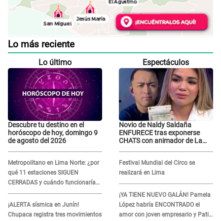
Lo más reciente
Lo último
Espectáculos
Descubre tu destino en el
Novio de Naldy Saldaña
horóscopo de hoy, domingo 9
ENFURECE tras exponerse
de agosto del 2026
CHATS con animador de La
Bella Luz y ADVIERTE:
"Estúp@&# que cree que..."
Metropolitano en Lima Norte: ¿por
Festival Mundial del Circo se
qué 11 estaciones SIGUEN
realizará en Lima
CERRADAS y cuándo funcionaría
toda la ampliación?
¡YA TIENE NUEVO GALÁN! Pamela
¡ALERTA sísmica en Junín!
López habría ENCONTRADO el
Chupaca registra tres movimientos
amor con joven empresario y Pati