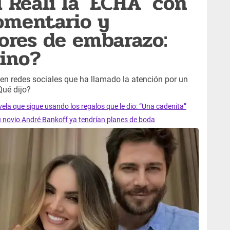
 Reali la 'ECHA' con
omentario y
ores de embarazo:
ino?
en redes sociales que ha llamado la atención por un
Qué dijo?
vela que sigue usando los regalos que le dio: “Una cadenita”
su novio André Bankoff ya tendrían planes de boda