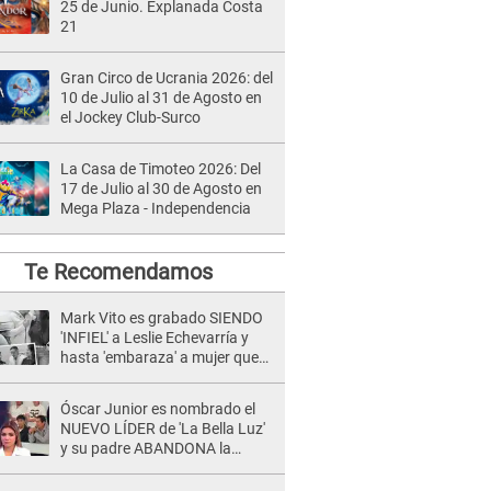
25 de Junio. Explanada Costa
21
Gran Circo de Ucrania 2026: del
10 de Julio al 31 de Agosto en
el Jockey Club-Surco
La Casa de Timoteo 2026: Del
17 de Julio al 30 de Agosto en
Mega Plaza - Independencia
Te Recomendamos
Mark Vito es grabado SIENDO
'INFIEL' a Leslie Echevarría y
hasta 'embaraza' a mujer que
sería su AMANTE: "¡Eres un
desgraciado! "
Óscar Junior es nombrado el
NUEVO LÍDER de 'La Bella Luz'
y su padre ABANDONA la
orquesta tras caso Naldy
Saldaña: "Son errores..."