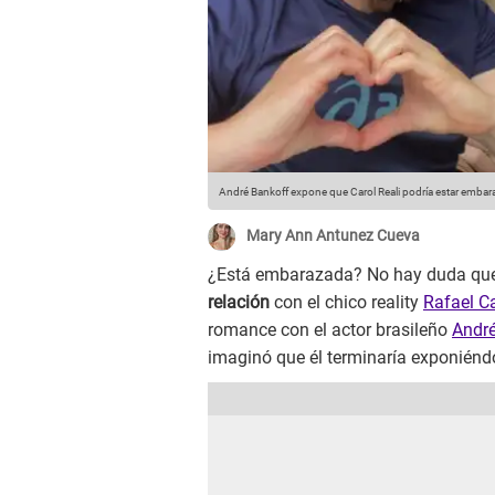
André Bankoff expone que Carol Reali podría estar embar
Mary Ann Antunez Cueva
¿Está embarazada? No hay duda que 
relación
con el chico reality
Rafael C
romance con el actor brasileño
Andr
imaginó que él terminaría exponién