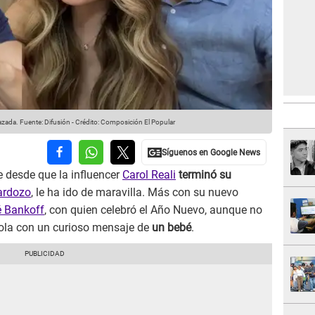
azada.
Fuente: Difusión
-
Crédito: Composición El Popular
desde que la influencer
Carol Reali
terminó su
ardozo
, le ha ido de maravilla. Más con su nuevo
é Bankoff
, con quien celebró el Año Nuevo, aunque no
dola con un curioso mensaje de
un bebé
.