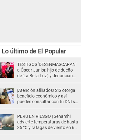
Lo último de El Popular
TESTIGOS 'DESENMASCARAN'
a Óscar Junior, hijo de dueño
de 'La Bella Luz', y denuncian
maltratos en la orquesta: "Los
humilla..."
¡Atención afiliados! SIS otorga
beneficio económico y así
puedes consultar con tu DNI si
te corresponde
PERÚ EN RIESGO | Senamhi
advierte temperaturas de hasta
35 °C y ráfagas de viento en 6
regiones del país