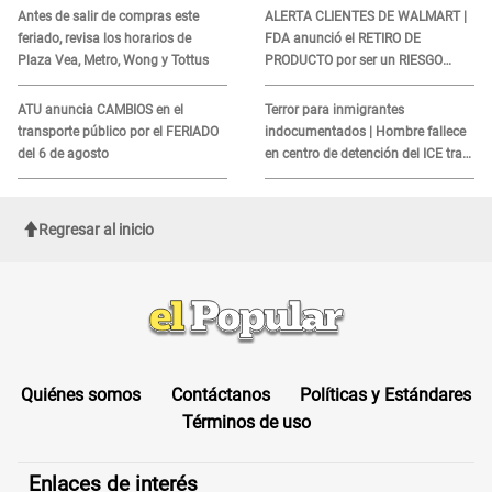
COBROS
Antes de salir de compras este
ALERTA CLIENTES DE WALMART |
feriado, revisa los horarios de
FDA anunció el RETIRO DE
Plaza Vea, Metro, Wong y Tottus
PRODUCTO por ser un RIESGO
MORTAL para consumidores: ¿Cuál
es?
ATU anuncia CAMBIOS en el
Terror para inmigrantes
transporte público por el FERIADO
indocumentados | Hombre fallece
del 6 de agosto
en centro de detención del ICE tras
sufrir una "emergencia médica"
Regresar al inicio
Quiénes somos
Contáctanos
Políticas y Estándares
Términos de uso
Enlaces de interés