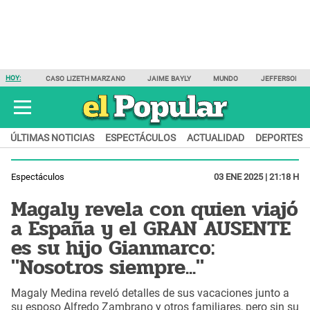
HOY:
CASO LIZETH MARZANO
JAIME BAYLY
MUNDO
JEFFERSON F
ÚLTIMAS NOTICIAS
ESPECTÁCULOS
ACTUALIDAD
DEPORTES
Espectáculos
03 ENE 2025 | 21:18 H
Magaly revela con quien viajó
a España y el GRAN AUSENTE
es su hijo Gianmarco:
"Nosotros siempre..."
Magaly Medina reveló detalles de sus vacaciones junto a
su esposo Alfredo Zambrano y otros familiares, pero sin su