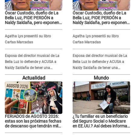
Óscar Custodio, dueño de La
Óscar Custodio, dueño de La
Bella Luz, PIDE PERDÓN a
Bella Luz, PIDE PERDÓN a
Naldy Saldaña, pero exponen
Naldy Saldaña, pero exponen
audio donde le reclama por
audio donde le reclama por
VIDEOS: "No hay necesidad de
VIDEOS: "No hay necesidad de
Agatha Lys presentó su libro
Agatha Lys presentó su libro
grabar"
grabar"
Cartas Marcadas
Cartas Marcadas
Esposa del director musical de La
Esposa del director musical de La
Bella Luz lo defiende y ACUSA a
Bella Luz lo defiende y ACUSA a
Naldy Saldaña de tener una
Naldy Saldaña de tener una
relación con él y otros integrantes
relación con él y otros integrantes
Actualidad
Mundo
FERIADOS de AGOSTO 2026:
¿Tu familiar es un beneficiario
estas son las próximas fechas
del Seguro Social o Medicare
de descanso que tendrán miles
en EE.UU.? Así debes informar
de peruanos
sobre su muerte para EVITAR