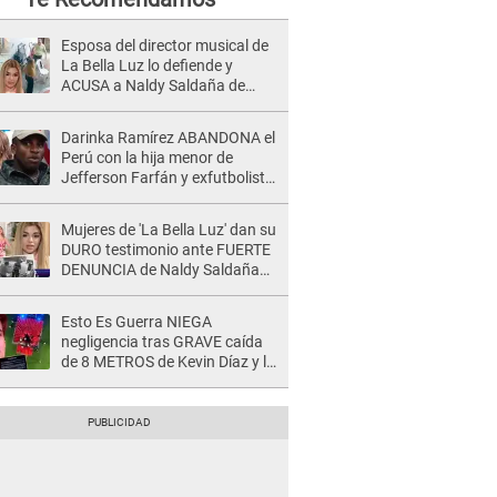
Esposa del director musical de
La Bella Luz lo defiende y
ACUSA a Naldy Saldaña de
tener una relación con él y
otros integrantes
Darinka Ramírez ABANDONA el
Perú con la hija menor de
Jefferson Farfán y exfutbolista
REACCIONA: "A ti que..."
Mujeres de 'La Bella Luz' dan su
DURO testimonio ante FUERTE
DENUNCIA de Naldy Saldaña
contra director: "Cualquier
acusación de apañamiento..."
Esto Es Guerra NIEGA
negligencia tras GRAVE caída
de 8 METROS de Kevin Díaz y lo
SEÑALAN: "No adoptó la
postura correcta"