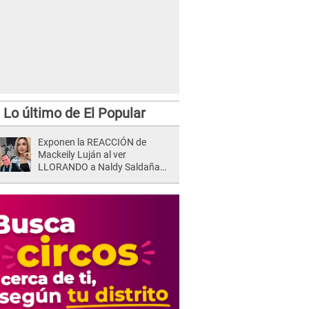
Lo último de El Popular
Exponen la REACCIÓN de
Mackeily Luján al ver
LLORANDO a Naldy Saldaña
tras AGRESIÓN de director de
'La Bella Luz': Esto hizo