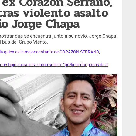
 ex Corazón Serrano,
tras violento asalto
io Jorge Chapa
mostrar que se encuentra junto a su novio, Jorge Chapa,
el bus del Grupo Viento.
revela quién es la mejor cantante de CORAZÓN SERRANO,
restigió su carrera como solista: “prefiero dar pasos de a