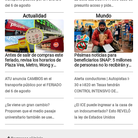
del 6 de agosto
presunto acoso y pide
PROTECCIÓN por temor a
Actualidad
Mundo
represalias: "Yo siempre..."
Antes de salir de compras este
Pésimas noticias para
feriado, revisa los horarios de
beneficiarios SNAP: 5 millones
Plaza Vea, Metro, Wong y
de personas no lo recibirán y
Tottus
ESTOS INMIGRANTES ya no
califican
ATU anuncia CAMBIOS en el
Alerta conductores | Autopistas I-
transporte público por el FERIADO
30 e I-820 en Texas tendrán
del 6 de agosto
CONTROL INTENSIVO DE
SEGURIDAD: Estas serán las
HORAS CRÍTICAS
¿Se viene un gran cambio?
¿El ICE puede ingresar a la casa de
Proponen que el medio pasaje
un indocumentado? Esto REVELÓ
universitario también se use
la ley de Estados Unidos
sábados, domingos y feriados