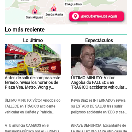
Lo más reciente
Lo último
Espectáculos
Antes de salir de compras este
ÚLTIMO MINUTO: Víctor
feriado, revisa los horarios de
Angobaldo FALLECE en
Plaza Vea, Metro, Wong y
TRÁGICO accidente vehicular
Tottus
en Cañete y Patricia Alquinta
lo confirma
ÚLTIMO MINUTO: Víctor Angobaldo
Kevin Díaz es INTERNADO y revela
FALLECE en TRÁGICO accidente
su ESTADO DE SALUD tras sufrir
vehicular en Cañete y Patricia
peligroso accidente en 'EEG' y caer
Alquinta lo confirma
desde altura de ocho metros
ATU anuncia CAMBIOS en el
¡GRAVE DENUNCIA! Excantante de
transporte público por el FERIADO
La Bella Luz DESTAPA otro caso de