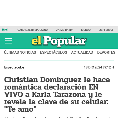
HOY:
CASO LIZETH MARZANO
JAIME BAYLY
MUNDO
JEFFERSON F
ÚLTIMAS NOTICIAS
ESPECTÁCULOS
ACTUALIDAD
DEPORTES
Espectáculos
18 DIC 2024 | 9:12 H
Christian Domínguez le hace
romántica declaración EN
VIVO a Karla Tarazona y le
revela la clave de su celular:
"Te amo"