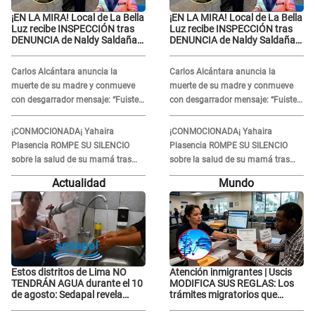
¡EN LA MIRA! Local de La Bella
¡EN LA MIRA! Local de La Bella
Luz recibe INSPECCIÓN tras
Luz recibe INSPECCIÓN tras
DENUNCIA de Naldy Saldaña
DENUNCIA de Naldy Saldaña
contra el exdirector César
contra el exdirector César
Sánchez
Sánchez
Carlos Alcántara anuncia la
Carlos Alcántara anuncia la
muerte de su madre y conmueve
muerte de su madre y conmueve
con desgarrador mensaje: “Fuiste
con desgarrador mensaje: “Fuiste
una gran mujer”
una gran mujer”
¡CONMOCIONADA¡ Yahaira
¡CONMOCIONADA¡ Yahaira
Plasencia ROMPE SU SILENCIO
Plasencia ROMPE SU SILENCIO
sobre la salud de su mamá tras
sobre la salud de su mamá tras
APARECER en centro oncológico:
APARECER en centro oncológico:
Actualidad
Mundo
“La oración tiene poder”
“La oración tiene poder”
Estos distritos de Lima NO
Atención inmigrantes | Uscis
TENDRÁN AGUA durante el 10
MODIFICA SUS REGLAS: Los
de agosto: Sedapal revela
trámites migratorios que
horarios oficiales
podrían necesitar tu prueba de