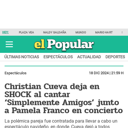
HOY:
PLAZA VEA
NALDY SALDAÑA
MUNDO
MARIO HART
SAM
ÚLTIMAS NOTICIAS
ESPECTÁCULOS
ACTUALIDAD
DEPORTES
Espectáculos
18 DIC 2024 | 21:59 H
Christian Cueva deja en
SHOCK al cantar
‘Simplemente Amigos’ junto
a Pamela Franco en concierto
La polémica pareja fue contratada para llevar a cabo un
espectáculo navideño, en donde, Cueva dejó a todos