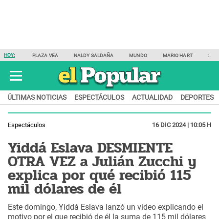
HOY:
PLAZA VEA
NALDY SALDAÑA
MUNDO
MARIO HART
SAM
ÚLTIMAS NOTICIAS
ESPECTÁCULOS
ACTUALIDAD
DEPORTES
Espectáculos
16 DIC 2024 | 10:05 H
Yiddá Eslava DESMIENTE
OTRA VEZ a Julián Zucchi y
explica por qué recibió 115
mil dólares de él
Este domingo, Yiddá Eslava lanzó un video explicando el
motivo por el que recibió de él la suma de 115 mil dólares