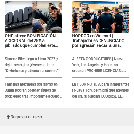
ONP ofrece BONIFICACIÓN
HORROR en Walmart |
ADICIONAL del 25% a
Trabajador es DENUNCIADO
jubilados que cumplan este
por agresión sexual a una
REQUISITO: revisa si accedes
cliente y su respuesta
aquí
INDIGNÓ A TODOS
Simone Biles llega a Lima 2027 y
ALERTA CONDUCTORES | Nueva
deja mensaje a jóvenes atletas:
York, Los Ángeles y Houston
“Diviértanse y abracen el camino”
ordenan PROHIBIR LICENCIAS a
quienes no presenten ESTE
DOCUMENTO
Familias afectadas por sismo en
La PEOR NOTICIA para inmigrantes
Junín podrán obtener títulos de
| Nueva York permitirá que agentes
propiedad tras importante acuerdo
del ICE si puedan CUBRIRSE EL
de Cofopri
ROSTRO
Regresar al inicio