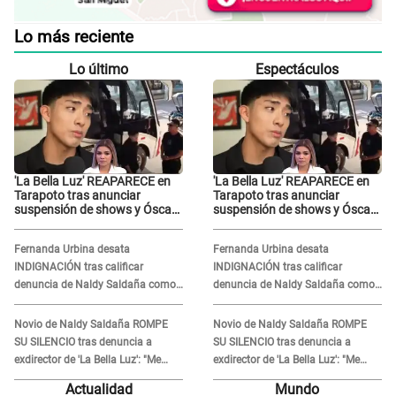
Lo más reciente
Lo último
Espectáculos
'La Bella Luz' REAPARECE en
'La Bella Luz' REAPARECE en
Tarapoto tras anunciar
Tarapoto tras anunciar
suspensión de shows y Óscar
suspensión de shows y Óscar
Junior se JUSTIFICA: "Por un
Junior se JUSTIFICA: "Por un
error no vamos a pagar todos"
error no vamos a pagar todos"
Fernanda Urbina desata
Fernanda Urbina desata
INDIGNACIÓN tras calificar
INDIGNACIÓN tras calificar
denuncia de Naldy Saldaña como
denuncia de Naldy Saldaña como
'acto bochornoso': "No es justo
'acto bochornoso': "No es justo
atacar a otra mujer"
atacar a otra mujer"
Novio de Naldy Saldaña ROMPE
Novio de Naldy Saldaña ROMPE
SU SILENCIO tras denuncia a
SU SILENCIO tras denuncia a
exdirector de 'La Bella Luz': "Me
exdirector de 'La Bella Luz': "Me
basta con que ella esté bien"
basta con que ella esté bien"
Actualidad
Mundo