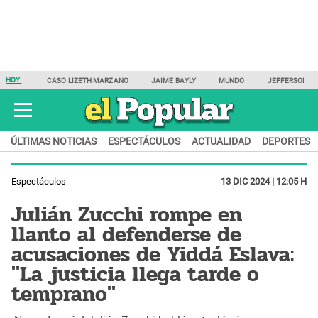
HOY:
CASO LIZETH MARZANO
JAIME BAYLY
MUNDO
JEFFERSON F
ÚLTIMAS NOTICIAS
ESPECTÁCULOS
ACTUALIDAD
DEPORTES
Espectáculos
13 DIC 2024 | 12:05 H
Julián Zucchi rompe en
llanto al defenderse de
acusaciones de Yiddá Eslava:
"La justicia llega tarde o
temprano"