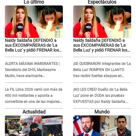
Lo último
Espectáculos
Naldy Saldaña DEFENDIÓ a
Naldy Saldaña DEFENDIÓ a
sus EXCOMPAÑERAS de 'La
sus EXCOMPAÑERAS de 'La
Bella Luz' y pidió FRENAR los
Bella Luz' y pidió FRENAR los
FUERTES ATAQUES en redes:
FUERTES ATAQUES en redes:
“Aquí el único culpable...”
“Aquí el único culpable...”
ALERTA MÁXIMA INMIGRANTES |
¡SE QUEBRARON! Integrantes de 'La
Secretario del DHS, Markwayne
Bella Luz' ROMPEN EN LLANTO
Mullin, hace alarmante
tras recibir fuertes ataques en
declaración: "Ahora vamos por
redes por DENUNCIA de acoso
ellos"
contra Naldy Saldaña
La FIL Lima 2026 cerró con más de
¡NO LES CREE! Dueño de 'La Bella
400 mil visitantes y apunta a
Luz' pone en DUDA las pruebas
convertirse en una de las mejores
EXPUESTAS por Naldy Saldaña:
ferias de Latinoamérica
“Quizá se han editado...”
Actualidad
Mundo