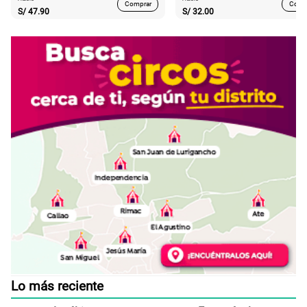
Comprar
Comp
S/
47.90
S/
32.00
Lo más reciente