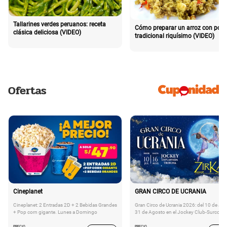
Tallarines verdes peruanos: receta
Cómo preparar un arroz con poll
clásica deliciosa (VIDEO)
tradicional riquísimo (VIDEO)
Ofertas
Cineplanet
GRAN CIRCO DE UCRANIA
Cineplanet: 2 Entradas 2D + 2 Bebidas Grandes
Gran Circo de Ucrania 2026: del 10 de Juli
+ Pop corn gigante. Lunes a Domingo
31 de Agosto en el Jockey Club-Surco
PRECIO
PRECIO