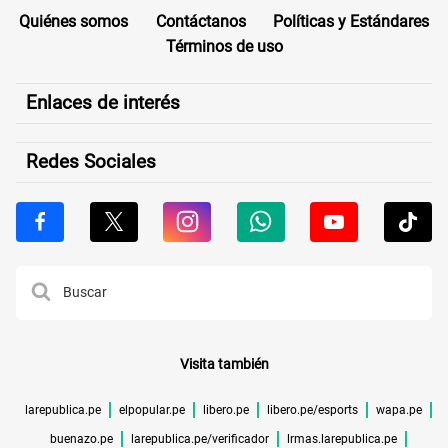
Quiénes somos
Contáctanos
Políticas y Estándares
Términos de uso
Enlaces de interés
Redes Sociales
Visita también
larepublica.pe
elpopular.pe
libero.pe
libero.pe/esports
wapa.pe
buenazo.pe
larepublica.pe/verificador
lrmas.larepublica.pe