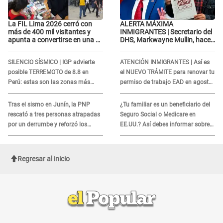
La FIL Lima 2026 cerró con
ALERTA MÁXIMA
más de 400 mil visitantes y
INMIGRANTES | Secretario del
apunta a convertirse en una de
DHS, Markwayne Mullin, hace
las mejores ferias de
alarmante declaración: "Ahora
Latinoamérica
vamos por ellos"
SILENCIO SÍSMICO | IGP advierte
ATENCIÓN INMIGRANTES | Así es
posible TERREMOTO de 8.8 en
el NUEVO TRÁMITE para renovar tu
Perú: estas son las zonas más
permiso de trabajo EAD en agosto
expuestas
del 2026
Tras el sismo en Junín, la PNP
¿Tu familiar es un beneficiario del
rescató a tres personas atrapadas
Seguro Social o Medicare en
por un derrumbe y reforzó los
EE.UU.? Así debes informar sobre
operativos de emergencia
su muerte para EVITAR COBROS
Regresar al inicio