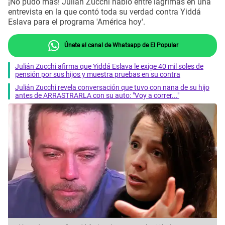
¡No pudo más! Julián Zucchi habló entre lágrimas en una
entrevista en la que contó toda su verdad contra Yiddá
Eslava para el programa 'América hoy'.
Únete al canal de Whatsapp de El Popular
Julián Zucchi afirma que Yiddá Eslava le exige 40 mil soles de
pensión por sus hijos y muestra pruebas en su contra
Julián Zucchi revela conversación que tuvo con nana de su hijo
antes de ARRASTRARLA con su auto: "Voy a correr..."