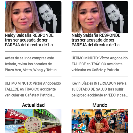
Naldy Saldaña RESPONDE
Naldy Saldaña RESPONDE
tras ser acusada de ser
tras ser acusada de ser
PAREJA del director de 'La
PAREJA del director de 'La
Bella Luz' y SE QUIEBRA:
Bella Luz' y SE QUIEBRA:
"Quieren tapar lo evidente..."
"Quieren tapar lo evidente..."
Antes de salir de compras este
ÚLTIMO MINUTO: Víctor Angobaldo
feriado, revisa los horarios de
FALLECE en TRÁGICO accidente
Plaza Vea, Metro, Wong y Tottus
vehicular en Cañete y Patricia
Alquinta lo confirma
ÚLTIMO MINUTO: Víctor Angobaldo
Kevin Díaz es INTERNADO y revela
FALLECE en TRÁGICO accidente
su ESTADO DE SALUD tras sufrir
vehicular en Cañete y Patricia
peligroso accidente en 'EEG' y caer
Alquinta lo confirma
desde altura de ocho metros
Actualidad
Mundo