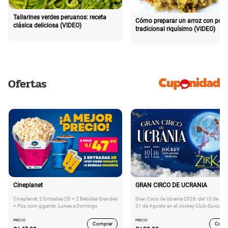
Tallarines verdes peruanos: receta
Cómo preparar un arroz con poll
clásica deliciosa (VIDEO)
tradicional riquísimo (VIDEO)
Ofertas
Cineplanet
GRAN CIRCO DE UCRANIA
Cineplanet: 2 Entradas 2D + 2 Bebidas Grandes
Gran Circo de Ucrania 2026: del 10 de Juli
+ Pop corn gigante. Lunes a Domingo
31 de Agosto en el Jockey Club-Surco
PRECIO
PRECIO
Comprar
Comp