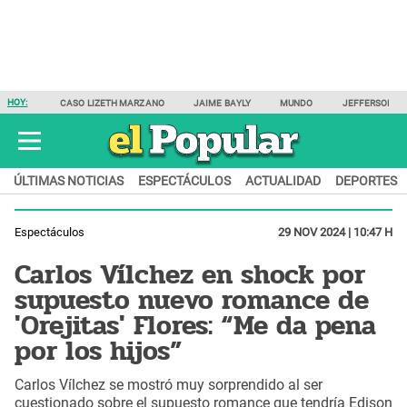
HOY:
CASO LIZETH MARZANO
JAIME BAYLY
MUNDO
JEFFERSON F
ÚLTIMAS NOTICIAS
ESPECTÁCULOS
ACTUALIDAD
DEPORTES
Espectáculos
29 NOV 2024 | 10:47 H
Carlos Vílchez en shock por
supuesto nuevo romance de
'Orejitas' Flores: “Me da pena
por los hijos”
Carlos Vílchez se mostró muy sorprendido al ser
cuestionado sobre el supuesto romance que tendría Edison