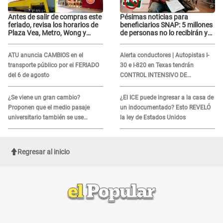
Antes de salir de compras este
Pésimas noticias para
feriado, revisa los horarios de
beneficiarios SNAP: 5 millones
Plaza Vea, Metro, Wong y
de personas no lo recibirán y
Tottus
ESTOS INMIGRANTES ya no
califican
ATU anuncia CAMBIOS en el
Alerta conductores | Autopistas I-
transporte público por el FERIADO
30 e I-820 en Texas tendrán
del 6 de agosto
CONTROL INTENSIVO DE
SEGURIDAD: Estas serán las
HORAS CRÍTICAS
¿Se viene un gran cambio?
¿El ICE puede ingresar a la casa de
Proponen que el medio pasaje
un indocumentado? Esto REVELÓ
universitario también se use
la ley de Estados Unidos
sábados, domingos y feriados
Regresar al inicio