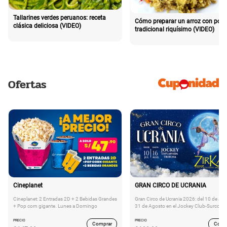
Tallarines verdes peruanos: receta
Cómo preparar un arroz con poll
clásica deliciosa (VIDEO)
tradicional riquísimo (VIDEO)
Ofertas
Cineplanet
GRAN CIRCO DE UCRANIA
Cineplanet: 2 Entradas 2D + 2 Bebidas Grandes
Gran Circo de Ucrania 2026: del 10 de Juli
+ Pop corn gigante. Lunes a Domingo
31 de Agosto en el Jockey Club-Surco
PRECIO
PRECIO
Comprar
Comp