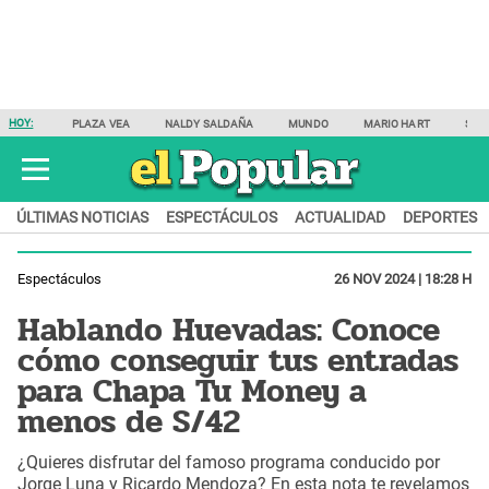
HOY:
PLAZA VEA
NALDY SALDAÑA
MUNDO
MARIO HART
SAM
ÚLTIMAS NOTICIAS
ESPECTÁCULOS
ACTUALIDAD
DEPORTES
Espectáculos
26 NOV 2024 | 18:28 H
Hablando Huevadas: Conoce
cómo conseguir tus entradas
para Chapa Tu Money a
menos de S/42
¿Quieres disfrutar del famoso programa conducido por
Jorge Luna y Ricardo Mendoza? En esta nota te revelamos