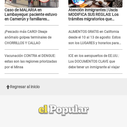
Caso de MALARIA en
Atención inmigrantes | Uscis
Lambayeque: paciente estuvo
MODIFICA SUS REGLAS: Los
en Camerún y familiares
trámites migratorios que
denuncian demora en
podrían necesitar tu prueba de
tratamiento
ADN
¡Pescado más CARO! Oleaje
ALIMENTOS GRATIS en California
anómalo golpea terminales de
desde el 10 al 13 de agosto: Estos
CHORRILLOS Y CALLAO
son los LUGARES y horarios para
recibir la ayuda
Vacunación CONTRA el DENGUE:
ICE en los aeropuertos de EE.UU.:
estas son las regiones priorizadas
Los DOCUMENTOS CLAVE que
por el Minsa
debe tener un inmigrante al viajar
Regresar al inicio