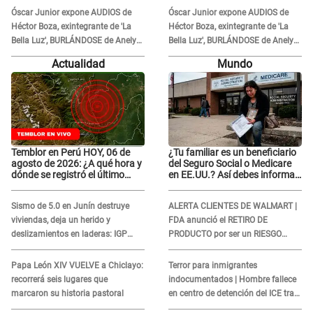
Óscar Junior expone AUDIOS de
Óscar Junior expone AUDIOS de
Héctor Boza, exintegrante de 'La
Héctor Boza, exintegrante de 'La
Bella Luz', BURLÁNDOSE de Anely
Bella Luz', BURLÁNDOSE de Anely
Dávila tras acusarlo de maltrato:
Dávila tras acusarlo de maltrato:
Actualidad
Mundo
"Grábame..."
"Grábame..."
Temblor en Perú HOY, 06 de
¿Tu familiar es un beneficiario
agosto de 2026: ¿A qué hora y
del Seguro Social o Medicare
dónde se registró el último
en EE.UU.? Así debes informar
sismo, según IGP?
sobre su muerte para EVITAR
COBROS
Sismo de 5.0 en Junín destruye
ALERTA CLIENTES DE WALMART |
viviendas, deja un herido y
FDA anunció el RETIRO DE
deslizamientos en laderas: IGP
PRODUCTO por ser un RIESGO
alerta sobre posibles réplicas
MORTAL para consumidores: ¿Cuál
es?
Papa León XIV VUELVE a Chiclayo:
Terror para inmigrantes
recorrerá seis lugares que
indocumentados | Hombre fallece
marcaron su historia pastoral
en centro de detención del ICE tras
sufrir una "emergencia médica"