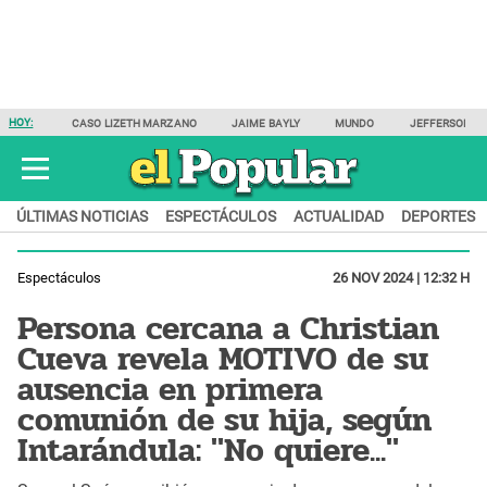
HOY:
CASO LIZETH MARZANO
JAIME BAYLY
MUNDO
JEFFERSON F
ÚLTIMAS NOTICIAS
ESPECTÁCULOS
ACTUALIDAD
DEPORTES
Espectáculos
26 NOV 2024 | 12:32 H
Persona cercana a Christian
Cueva revela MOTIVO de su
ausencia en primera
comunión de su hija, según
Intarándula: "No quiere..."