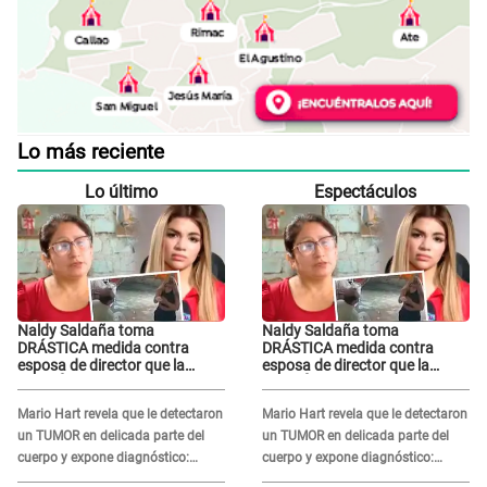
Lo más reciente
Lo último
Espectáculos
Naldy Saldaña toma
Naldy Saldaña toma
DRÁSTICA medida contra
DRÁSTICA medida contra
esposa de director que la
esposa de director que la
ACUSÓ de tener romance con
ACUSÓ de tener romance con
él: "Muy triste..."
él: "Muy triste..."
Mario Hart revela que le detectaron
Mario Hart revela que le detectaron
un TUMOR en delicada parte del
un TUMOR en delicada parte del
cuerpo y expone diagnóstico:
cuerpo y expone diagnóstico:
"Dolores muy fuertes..."
"Dolores muy fuertes..."