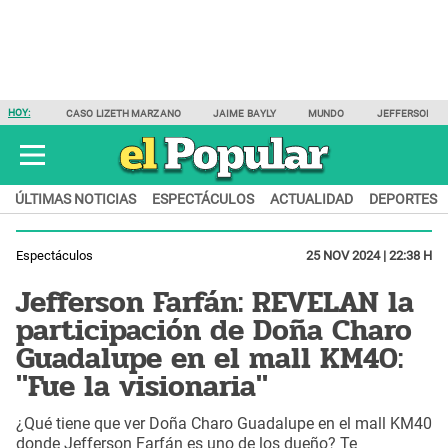
HOY:
CASO LIZETH MARZANO
JAIME BAYLY
MUNDO
JEFFERSON F
ÚLTIMAS NOTICIAS
ESPECTÁCULOS
ACTUALIDAD
DEPORTES
Espectáculos
25 NOV 2024 | 22:38 H
Jefferson Farfán: REVELAN la
participación de Doña Charo
Guadalupe en el mall KM40:
"Fue la visionaria"
¿Qué tiene que ver Doña Charo Guadalupe en el mall KM40
donde Jefferson Farfán es uno de los dueño? Te