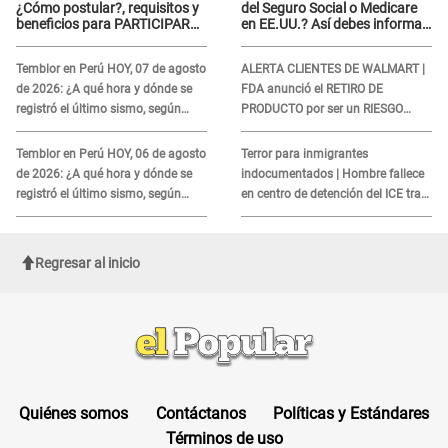
¿Cómo postular?, requisitos y
del Seguro Social o Medicare
beneficios para PARTICIPAR
en EE.UU.? Así debes informar
en los Juegos Panamericanos
sobre su muerte para EVITAR
COBROS
Temblor en Perú HOY, 07 de agosto
ALERTA CLIENTES DE WALMART |
de 2026: ¿A qué hora y dónde se
FDA anunció el RETIRO DE
registró el último sismo, según
PRODUCTO por ser un RIESGO
IGP?
MORTAL para consumidores: ¿Cuál
es?
Temblor en Perú HOY, 06 de agosto
Terror para inmigrantes
de 2026: ¿A qué hora y dónde se
indocumentados | Hombre fallece
registró el último sismo, según
en centro de detención del ICE tras
IGP?
sufrir una "emergencia médica"
Regresar al inicio
Quiénes somos
Contáctanos
Políticas y Estándares
Términos de uso