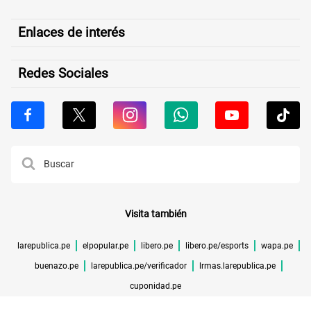
Enlaces de interés
Redes Sociales
Visita también
larepublica.pe
elpopular.pe
libero.pe
libero.pe/esports
wapa.pe
buenazo.pe
larepublica.pe/verificador
lrmas.larepublica.pe
cuponidad.pe