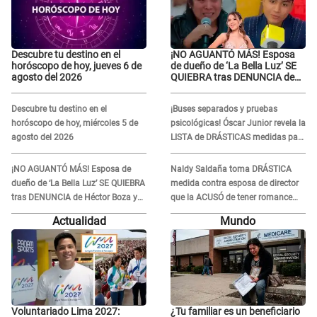
Descubre tu destino en el
¡NO AGUANTÓ MÁS! Esposa
horóscopo de hoy, jueves 6 de
de dueño de ‘La Bella Luz’ SE
agosto del 2026
QUIEBRA tras DENUNCIA de
Héctor Boza y ARREMETE
contra Claudia Salazar
Descubre tu destino en el
¡Buses separados y pruebas
horóscopo de hoy, miércoles 5 de
psicológicas! Óscar Junior revela la
agosto del 2026
LISTA de DRÁSTICAS medidas para
prevenir acoso en 'La Bella Luz' tras
caso Naldy Saldaña
¡NO AGUANTÓ MÁS! Esposa de
Naldy Saldaña toma DRÁSTICA
dueño de ‘La Bella Luz’ SE QUIEBRA
medida contra esposa de director
tras DENUNCIA de Héctor Boza y
que la ACUSÓ de tener romance
ARREMETE contra Claudia Salazar
con él: "Muy triste..."
Actualidad
Mundo
Voluntariado Lima 2027:
¿Tu familiar es un beneficiario