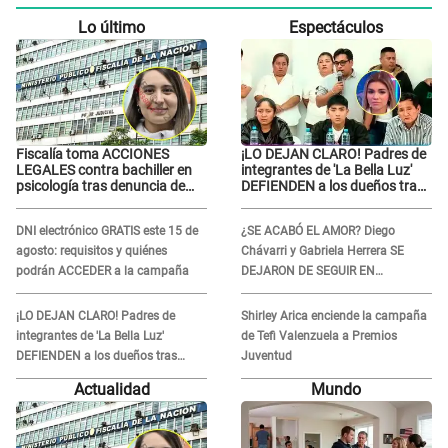
Lo último
Espectáculos
Fiscalía toma ACCIONES
¡LO DEJAN CLARO! Padres de
LEGALES contra bachiller en
integrantes de 'La Bella Luz'
psicología tras denuncia de
DEFIENDEN a los dueños tras
agr3sión a menor con autismo
denuncia: “Nunca vimos
nada...”
DNI electrónico GRATIS este 15 de
¿SE ACABÓ EL AMOR? Diego
agosto: requisitos y quiénes
Chávarri y Gabriela Herrera SE
podrán ACCEDER a la campaña
DEJARON DE SEGUIR EN
INSTAGRAM y él ANUNCIÓ SU
RENUNCIA A SU PODCAST
¡LO DEJAN CLARO! Padres de
Shirley Arica enciende la campaña
integrantes de 'La Bella Luz'
de Tefi Valenzuela a Premios
DEFIENDEN a los dueños tras
Juventud
denuncia: “Nunca vimos nada...”
Actualidad
Mundo