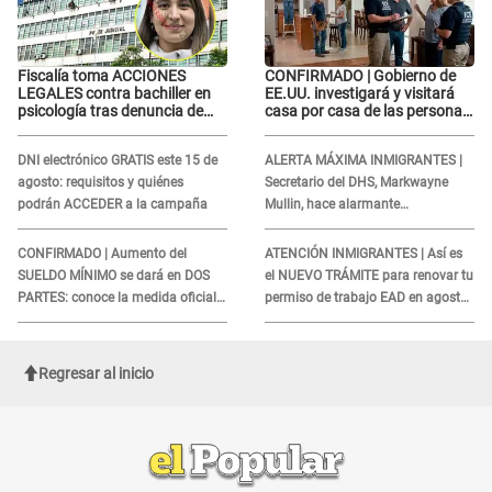
Fiscalía toma ACCIONES
CONFIRMADO | Gobierno de
LEGALES contra bachiller en
EE.UU. investigará y visitará
psicología tras denuncia de
casa por casa de las personas
agr3sión a menor con autismo
que TENGAN ESTE TRABAJO
DNI electrónico GRATIS este 15 de
ALERTA MÁXIMA INMIGRANTES |
agosto: requisitos y quiénes
Secretario del DHS, Markwayne
podrán ACCEDER a la campaña
Mullin, hace alarmante
declaración: "Ahora vamos por
ellos"
CONFIRMADO | Aumento del
ATENCIÓN INMIGRANTES | Así es
SUELDO MÍNIMO se dará en DOS
el NUEVO TRÁMITE para renovar tu
PARTES: conoce la medida oficial
permiso de trabajo EAD en agosto
del Ministerio de Economía
del 2026
Regresar al inicio