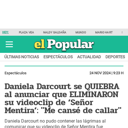
HOY:
PLAZA VEA
NALDY SALDAÑA
MUNDO
MARIO HART
SAM
ÚLTIMAS NOTICIAS
ESPECTÁCULOS
ACTUALIDAD
DEPORTES
Espectáculos
24 NOV 2024 | 9:23 H
Daniela Darcourt se QUIEBRA
al anunciar que ELIMINARON
su videoclip de ‘Señor
Mentira’: "Me cansé de callar"
Daniela Darcourt no pudo contener las lágrimas al
comunicar que su videoclip de Señor Mentira fue