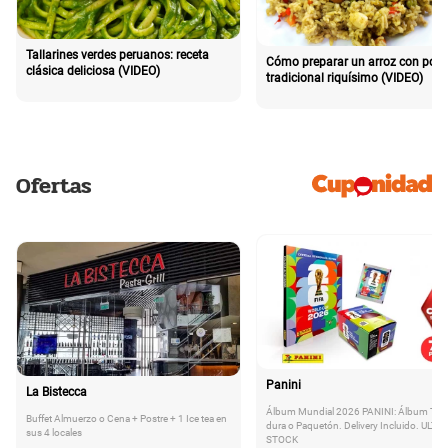
Tallarines verdes peruanos: receta
Cómo preparar un arroz con poll
clásica deliciosa (VIDEO)
tradicional riquísimo (VIDEO)
Ofertas
Panini
La Bistecca
Álbum Mundial 2026 PANINI: Álbum Tap
Buffet Almuerzo o Cena + Postre + 1 Ice tea en
dura o Paquetón. Delivery Incluido. ULTI
sus 4 locales
STOCK