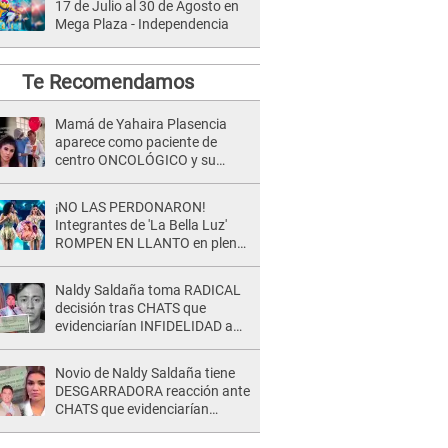
17 de Julio al 30 de Agosto en
Mega Plaza - Independencia
Te Recomendamos
Mamá de Yahaira Plasencia
aparece como paciente de
centro ONCOLÓGICO y su
hermano lanza DESGARRADOR
mensaje: "Hoy fue la última..."
¡NO LAS PERDONARON!
Integrantes de 'La Bella Luz'
ROMPEN EN LLANTO en pleno
concierto y reciben FUERTES
CRÍTICAS: “La víctima ...”
Naldy Saldaña toma RADICAL
decisión tras CHATS que
evidenciarían INFIDELIDAD a
su novio con animador de 'La
Bella Luz': "Un día..."
Novio de Naldy Saldaña tiene
DESGARRADORA reacción ante
CHATS que evidenciarían
INFIDELIDAD con animador de
'La Bella Luz': "Se puso..."