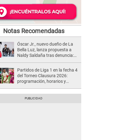
Notas Recomendadas
Óscar Jr., nuevo dueño de La
Bella Luz, lanza propuesta a
Naldy Saldaña tras denuncia:
“Va a haber otro tipo de ley”
Partidos de Liga 1 en la fecha 4
del Torneo Clausura 2026:
programación, horarios y
dónde ver