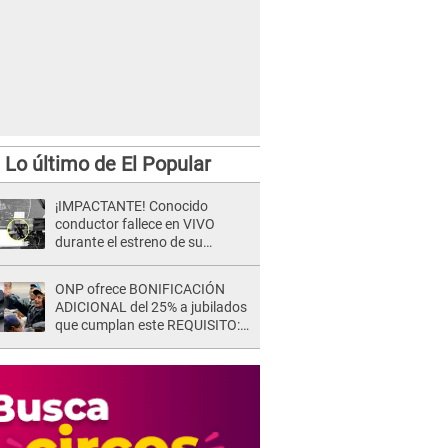
Lo último de El Popular
¡IMPACTANTE! Conocido
conductor fallece en VIVO
durante el estreno de su
NUEVO programa: así fueron
sus últimos segundos al aire
ONP ofrece BONIFICACIÓN
ADICIONAL del 25% a jubilados
que cumplan este REQUISITO:
revisa si accedes aquí