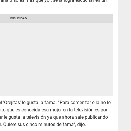
ana 3 soles más que yo”, se la logra escuchar en un
'Orejitas' le gusta la fama. “Para comenzar ella no le
ito que es conocida esa mujer en la televisión es por
er le gusta la televisión ya que ahora sale publicando
. Quiere sus cinco minutos de fama”, dijo.