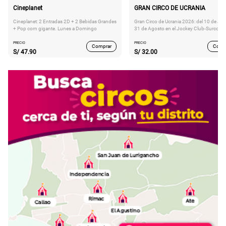
Cineplanet
GRAN CIRCO DE UCRANIA
Cineplanet: 2 Entradas 2D + 2 Bebidas Grandes
Gran Circo de Ucrania 2026: del 10 de Juli
+ Pop corn gigante. Lunes a Domingo
31 de Agosto en el Jockey Club-Surco
PRECIO
PRECIO
Comprar
Comp
S/
47.90
S/
32.00