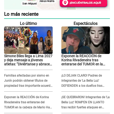
Lo más reciente
Lo último
Espectáculos
Simone Biles llega a Lima 2027
Exponen la REACCIÓN de
y deja mensaje a jóvenes
Korina Rivadeneira tras
atletas: “Diviértanse y abracen
enterarse del TUMOR en la
el camino”
cabeza de Mario Hart: "Ella
estaba muy..."
Familias afectadas por sismo en
¡LO DEJAN CLARO! Padres de
Junín podrán obtener títulos de
integrantes de 'La Bella Luz'
propiedad tras importante acuerdo
DEFIENDEN a los dueños tras
de Cofopri
denuncia: “Nunca vimos nada...”
Exponen la REACCIÓN de Korina
¡SE QUEBRARON! Integrantes de 'La
Rivadeneira tras enterarse del
Bella Luz' ROMPEN EN LLANTO
TUMOR en la cabeza de Mario Hart:
tras recibir fuertes ataques en
"Ella estaba muy..."
redes por DENUNCIA de acoso