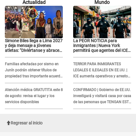
Actualidad
Mundo
contra Naldy Saldaña
Simone Biles llega a Lima 2027
La PEOR NOTICIA para
y deja mensaje a jóvenes
inmigrantes | Nueva York
atletas: “Diviértanse y abracen
permitirá que agentes del ICE
el camino”
si puedan CUBRIRSE EL
ROSTRO
Familias afectadas por sismo en
TERROR PARA INMIGRANTES
Junín podrán obtener títulos de
LEGALES E ILEGALES EN EE.UU. |
propiedad tras importante acuerdo
ICE aumenta operativos y arrestos
de Cofopri
a extranjeros en aeropuertos
Atención médica GRATUTITA este 8
CONFIRMADO | Gobierno de EE.UU.
de agosto: revisa el lugar y los
investigará y visitará casa por casa
servicios disponibles
de las personas que TENGAN ESTE
TRABAJO
Regresar al inicio