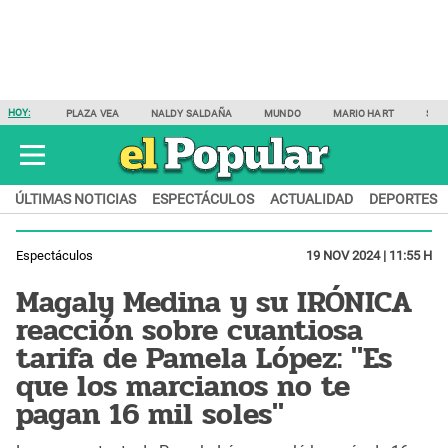
HOY:
PLAZA VEA
NALDY SALDAÑA
MUNDO
MARIO HART
SAM
ÚLTIMAS NOTICIAS
ESPECTÁCULOS
ACTUALIDAD
DEPORTES
Espectáculos
19 NOV 2024 | 11:55 H
Magaly Medina y su IRÓNICA
reacción sobre cuantiosa
tarifa de Pamela López: "Es
que los marcianos no te
pagan 16 mil soles"