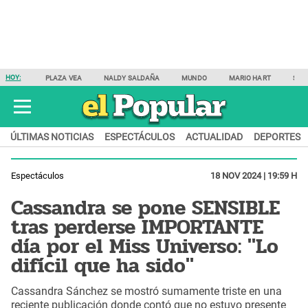
HOY:
PLAZA VEA
NALDY SALDAÑA
MUNDO
MARIO HART
SAM
ÚLTIMAS NOTICIAS
ESPECTÁCULOS
ACTUALIDAD
DEPORTES
Espectáculos
18 NOV 2024 | 19:59 H
Cassandra se pone SENSIBLE
tras perderse IMPORTANTE
día por el Miss Universo: "Lo
difícil que ha sido"
Cassandra Sánchez se mostró sumamente triste en una
reciente publicación donde contó que no estuvo presente