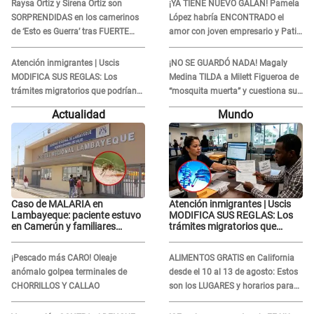
Raysa Ortiz y Sirena Ortiz son
¡YA TIENE NUEVO GALÁN! Pamela
SORPRENDIDAS en los camerinos
López habría ENCONTRADO el
de ‘Esto es Guerra’ tras FUERTE
amor con joven empresario y Pati
ENFRENTAMIENTO con Gabriel
Lorena la ECHA en VIVO
Moisés: “Gracias”
Atención inmigrantes | Uscis
¡NO SE GUARDÓ NADA! Magaly
MODIFICA SUS REGLAS: Los
Medina TILDA a Milett Figueroa de
trámites migratorios que podrían
“mosquita muerta” y cuestiona su
necesitar tu prueba de ADN
RECONCILIACIÓN con Marcelo
Actualidad
Mundo
Tinelli en TV argentina
Caso de MALARIA en
Atención inmigrantes | Uscis
Lambayeque: paciente estuvo
MODIFICA SUS REGLAS: Los
en Camerún y familiares
trámites migratorios que
denuncian demora en
podrían necesitar tu prueba de
tratamiento
ADN
¡Pescado más CARO! Oleaje
ALIMENTOS GRATIS en California
anómalo golpea terminales de
desde el 10 al 13 de agosto: Estos
CHORRILLOS Y CALLAO
son los LUGARES y horarios para
recibir la ayuda