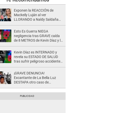
Exponen la REACCIÓN de
Mackeily Luján al ver
LLORANDO a Naldy Saldaña
tras AGRESIÓN de director de
'La Bella Luz': Esto hizo
Esto Es Guerra NIEGA
negligencia tras GRAVE caída
de 8 METROS de Kevin Díaz y lo
SEÑALAN: "No adoptó la
postura correcta"
Kevin Díaz es INTERNADO y
revela su ESTADO DE SALUD
tras sufrir peligroso accidente
en 'EEG' y caer desde altura de
ocho metros
¡GRAVE DENUNCIA!
Excantante de La Bella Luz
DESTAPA otro caso de
presunto acoso y pide
PROTECCIÓN por temor a
represalias: "Yo siempre..."