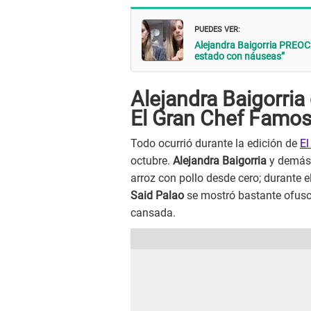
PUEDES VER:
Alejandra Baigorria PREOCU
estado con náuseas”
Alejandra Baigorri
El Gran Chef Famo
Todo ocurrió durante la edición de
El
octubre.
Alejandra Baigorria
y demás 
arroz con pollo desde cero; durante 
Said Palao
se mostró bastante ofusca
cansada.