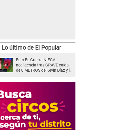
Lo último de El Popular
Esto Es Guerra NIEGA
negligencia tras GRAVE caída
de 8 METROS de Kevin Díaz y lo
SEÑALAN: "No adoptó la
postura correcta"