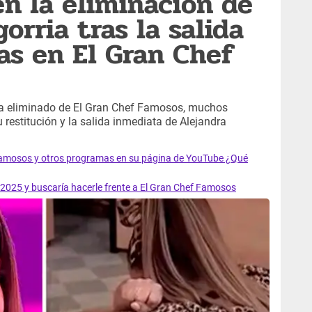
en la eliminación de
orria tras la salida
as en El Gran Chef
era eliminado de El Gran Chef Famosos, muchos
 restitución y la salida inmediata de Alejandra
 Famosos y otros programas en su página de YouTube ¿Qué
 2025 y buscaría hacerle frente a El Gran Chef Famosos