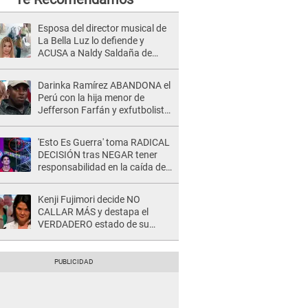
Esposa del director musical de
La Bella Luz lo defiende y
ACUSA a Naldy Saldaña de
tener una relación con él y
otros integrantes
Darinka Ramírez ABANDONA el
Perú con la hija menor de
Jefferson Farfán y exfutbolista
REACCIONA: "A ti que..."
'Esto Es Guerra' toma RADICAL
DECISIÓN tras NEGAR tener
responsabilidad en la caída de
Kevin Díaz desde 8 metros de
altura
Kenji Fujimori decide NO
CALLAR MÁS y destapa el
VERDADERO estado de su
relación familiar con Keiko
Fujimori: "Mi familia es Érika, mi
suegra..."