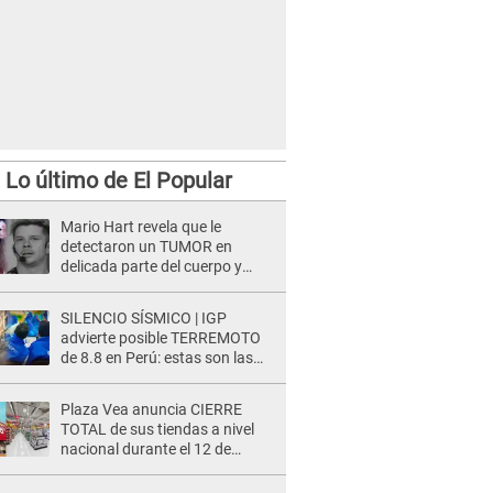
Lo último de El Popular
Mario Hart revela que le
detectaron un TUMOR en
delicada parte del cuerpo y
expone diagnóstico: "Dolores
muy fuertes..."
SILENCIO SÍSMICO | IGP
advierte posible TERREMOTO
de 8.8 en Perú: estas son las
zonas más expuestas
Plaza Vea anuncia CIERRE
TOTAL de sus tiendas a nivel
nacional durante el 12 de
agosto por este MOTIVO