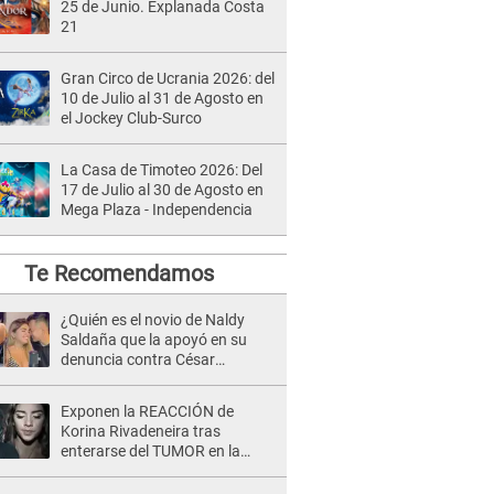
25 de Junio. Explanada Costa
21
Gran Circo de Ucrania 2026: del
10 de Julio al 31 de Agosto en
el Jockey Club-Surco
La Casa de Timoteo 2026: Del
17 de Julio al 30 de Agosto en
Mega Plaza - Independencia
Te Recomendamos
¿Quién es el novio de Naldy
Saldaña que la apoyó en su
denuncia contra César
Sánchez y confrontó al dueño
de 'La Bella Luz'?
Exponen la REACCIÓN de
Korina Rivadeneira tras
enterarse del TUMOR en la
cabeza de Mario Hart: "Ella
estaba muy..."