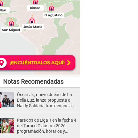
Notas Recomendadas
Óscar Jr., nuevo dueño de La
Bella Luz, lanza propuesta a
Naldy Saldaña tras denuncia:
“Va a haber otro tipo de ley”
Partidos de Liga 1 en la fecha 4
del Torneo Clausura 2026:
programación, horarios y
dónde ver