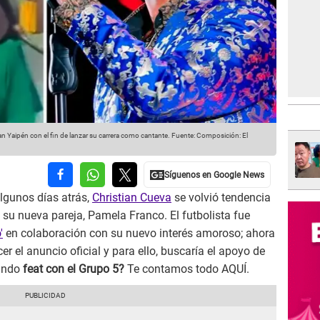
n Yaipén con el fin de lanzar su carrera como cantante.
Fuente: Composición: El
lgunos días atrás,
Christian Cueva
se volvió tendencia
 su nueva pareja, Pamela Franco. El futbolista fue
'
en colaboración con su nuevo interés amoroso; ahora
er el anuncio oficial y para ello, buscaría el apoyo de
undo
feat con el Grupo 5?
Te contamos todo AQUÍ.