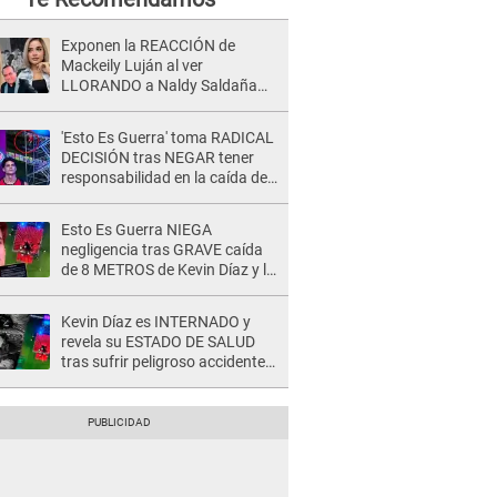
Exponen la REACCIÓN de
Mackeily Luján al ver
LLORANDO a Naldy Saldaña
tras AGRESIÓN de director de
'La Bella Luz': Esto hizo
'Esto Es Guerra' toma RADICAL
DECISIÓN tras NEGAR tener
responsabilidad en la caída de
Kevin Díaz desde 8 metros de
altura
Esto Es Guerra NIEGA
negligencia tras GRAVE caída
de 8 METROS de Kevin Díaz y lo
SEÑALAN: "No adoptó la
postura correcta"
Kevin Díaz es INTERNADO y
revela su ESTADO DE SALUD
tras sufrir peligroso accidente
en 'EEG' y caer desde altura de
ocho metros