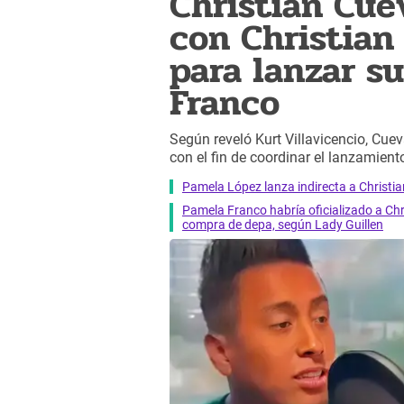
Christian Cue
con Christian
para lanzar s
Franco
Según reveló Kurt Villavicencio, Cuev
con el fin de coordinar el lanzamient
Pamela López lanza indirecta a Christia
Pamela Franco habría oficializado a Chr
compra de depa, según Lady Guillen