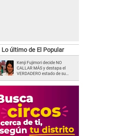
Lo último de El Popular
Kenji Fujimori decide NO
CALLAR MÁS y destapa el
VERDADERO estado de su
relación familiar con Keiko
Fujimori: "Mi familia es Érika, mi
suegra..."