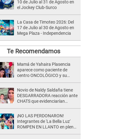
10 de Julio al 31 de Agosto en
el Jockey Club-Surco
La Casa de Timoteo 2026: Del
17 de Julio al 30 de Agosto en
Mega Plaza - Independencia
Te Recomendamos
Mamá de Yahaira Plasencia
aparece como paciente de
centro ONCOLÓGICO y su
hermano lanza DESGARRADOR
mensaje: "Hoy fue la última..."
Novio de Naldy Saldaña tiene
DESGARRADORA reacción ante
CHATS que evidenciarían
INFIDELIDAD con animador de
'La Bella Luz': "Se puso..."
¡NO LAS PERDONARON!
Integrantes de 'La Bella Luz'
ROMPEN EN LLANTO en pleno
concierto y reciben FUERTES
CRÍTICAS: “La víctima ...”