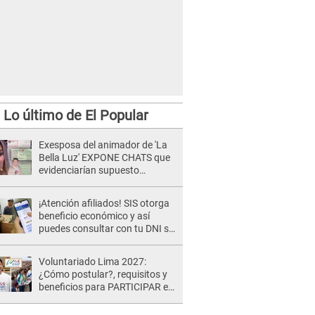
Lo último de El Popular
Exesposa del animador de 'La
Bella Luz' EXPONE CHATS que
evidenciarían supuesto
romance clandestino con Naldy
Saldaña, pese a tener pareja
¡Atención afiliados! SIS otorga
beneficio económico y así
puedes consultar con tu DNI si
te corresponde
Voluntariado Lima 2027:
¿Cómo postular?, requisitos y
beneficios para PARTICIPAR en
los Juegos Panamericanos