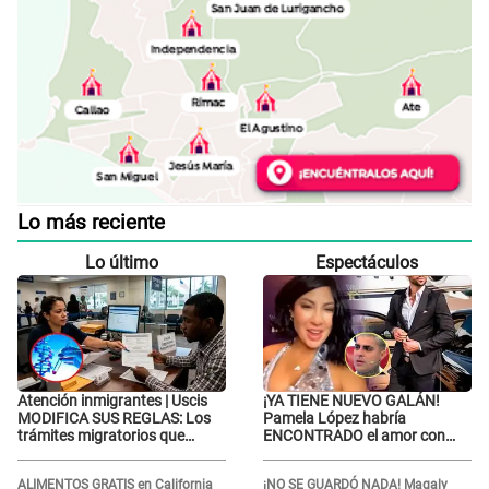
Lo más reciente
Lo último
Espectáculos
Atención inmigrantes | Uscis
¡YA TIENE NUEVO GALÁN!
MODIFICA SUS REGLAS: Los
Pamela López habría
trámites migratorios que
ENCONTRADO el amor con
podrían necesitar tu prueba de
joven empresario y Pati Lorena
ADN
la ECHA en VIVO
ALIMENTOS GRATIS en California
¡NO SE GUARDÓ NADA! Magaly