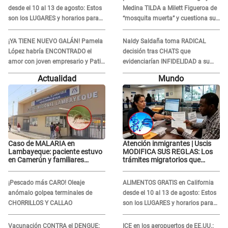
desde el 10 al 13 de agosto: Estos
Medina TILDA a Milett Figueroa de
son los LUGARES y horarios para
“mosquita muerta” y cuestiona su
recibir la ayuda
RECONCILIACIÓN con Marcelo
Tinelli en TV argentina
¡YA TIENE NUEVO GALÁN! Pamela
Naldy Saldaña toma RADICAL
López habría ENCONTRADO el
decisión tras CHATS que
amor con joven empresario y Pati
evidenciarían INFIDELIDAD a su
Lorena la ECHA en VIVO
novio con animador de 'La Bella
Actualidad
Mundo
Luz': "Un día..."
Caso de MALARIA en
Atención inmigrantes | Uscis
Lambayeque: paciente estuvo
MODIFICA SUS REGLAS: Los
en Camerún y familiares
trámites migratorios que
denuncian demora en
podrían necesitar tu prueba de
tratamiento
ADN
¡Pescado más CARO! Oleaje
ALIMENTOS GRATIS en California
anómalo golpea terminales de
desde el 10 al 13 de agosto: Estos
CHORRILLOS Y CALLAO
son los LUGARES y horarios para
recibir la ayuda
Vacunación CONTRA el DENGUE:
ICE en los aeropuertos de EE.UU.: