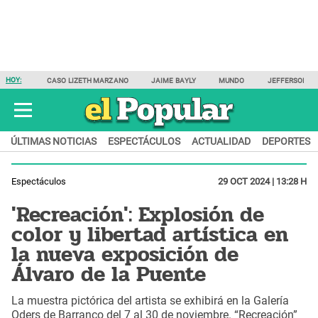
HOY:
CASO LIZETH MARZANO
JAIME BAYLY
MUNDO
JEFFERSON F
ÚLTIMAS NOTICIAS
ESPECTÁCULOS
ACTUALIDAD
DEPORTES
Espectáculos
29 OCT 2024 | 13:28 H
'Recreación': Explosión de
color y libertad artística en
la nueva exposición de
Álvaro de la Puente
La muestra pictórica del artista se exhibirá en la Galería
Oders de Barranco del 7 al 30 de noviembre. “Recreación”