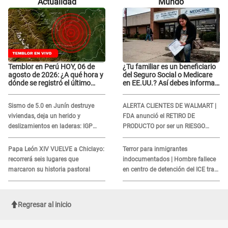
Actualidad
Mundo
Temblor en Perú HOY, 06 de
¿Tu familiar es un beneficiario
agosto de 2026: ¿A qué hora y
del Seguro Social o Medicare
dónde se registró el último
en EE.UU.? Así debes informar
sismo, según IGP?
sobre su muerte para EVITAR
COBROS
Sismo de 5.0 en Junín destruye
ALERTA CLIENTES DE WALMART |
viviendas, deja un herido y
FDA anunció el RETIRO DE
deslizamientos en laderas: IGP
PRODUCTO por ser un RIESGO
alerta sobre posibles réplicas
MORTAL para consumidores: ¿Cuál
es?
Papa León XIV VUELVE a Chiclayo:
Terror para inmigrantes
recorrerá seis lugares que
indocumentados | Hombre fallece
marcaron su historia pastoral
en centro de detención del ICE tras
sufrir una "emergencia médica"
Regresar al inicio