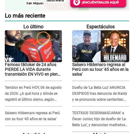
Lo más reciente
Lo último
Espectáculos
Famoso tiktoker de 24 años
Salsero Hildemaro regresa al
PIERDE LA VIDA durante
Perú con su tour '45 años en la
transmisión EN VIVO en plena
salsa'
calle y desata conmoción
Temblor en Perú HOY, 06 de agosto
Dueño de 'La Bella Luz' ANUNCIA
de 2026: ¿A qué hora y dónde se
DESPIDOS tras denuncia de Naldy
registró el último sismo, según
y se pronuncia sobre cantantes:
IGP?
"Mis chicas están siendo
vulneradas"
Salsero Hildemaro regresa al Perú
TESTIGOS 'DESENMASCARAN' a
con su tour '45 años en la salsa'
Óscar Junior, hijo de dueño de 'La
Bella Luz', y denuncian maltratos
en la orquesta: "Los humilla..."