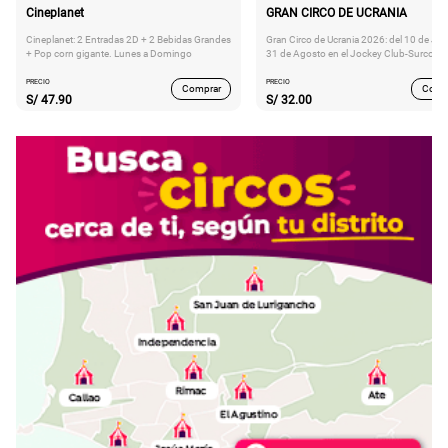
Cineplanet
GRAN CIRCO DE UCRANIA
Cineplanet: 2 Entradas 2D + 2 Bebidas Grandes
Gran Circo de Ucrania 2026: del 10 de Juli
+ Pop corn gigante. Lunes a Domingo
31 de Agosto en el Jockey Club-Surco
PRECIO
PRECIO
Comprar
Comp
S/
47.90
S/
32.00