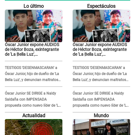
Lo último
Espectáculos
Óscar Junior expone AUDIOS
Óscar Junior expone AUDIOS
de Héctor Boza, exintegrante
de Héctor Boza, exintegrante
de 'La Bella Luz',
de 'La Bella Luz',
BURLÁNDOSE de Anely Dávila
BURLÁNDOSE de Anely Dávila
tras acusarlo de maltrato:
tras acusarlo de maltrato:
TESTIGOS 'DESENMASCARAN' a
TESTIGOS 'DESENMASCARAN' a
"Grábame..."
"Grábame..."
Óscar Junior, hijo de dueño de 'La
Óscar Junior, hijo de dueño de 'La
Bella Luz', y denuncian maltratos
Bella Luz', y denuncian maltratos
en la orquesta: "Los humilla..."
en la orquesta: "Los humilla..."
Óscar Junior SE DIRIGE a Naldy
Óscar Junior SE DIRIGE a Naldy
Saldaña con IMPENSADA
Saldaña con IMPENSADA
propuesta como nuevo líder de 'La
propuesta como nuevo líder de 'La
Bella Luz' tras denuncia: "Otro tipo
Bella Luz' tras denuncia: "Otro tipo
Actualidad
Mundo
de ley..."
de ley..."