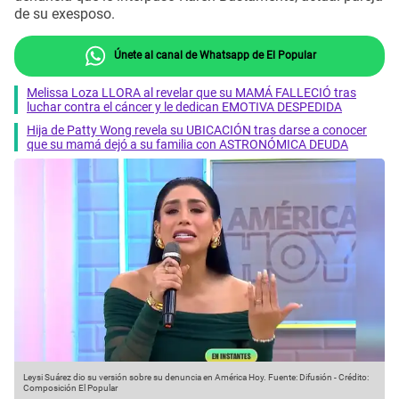
de su exesposo.
Únete al canal de Whatsapp de El Popular
Melissa Loza LLORA al revelar que su MAMÁ FALLECIÓ tras
luchar contra el cáncer y le dedican EMOTIVA DESPEDIDA
Hija de Patty Wong revela su UBICACIÓN tras darse a conocer
que su mamá dejó a su familia con ASTRONÓMICA DEUDA
Leysi Suárez dio su versión sobre su denuncia en América Hoy.
Fuente: Difusión
-
Crédito:
Composición El Popular