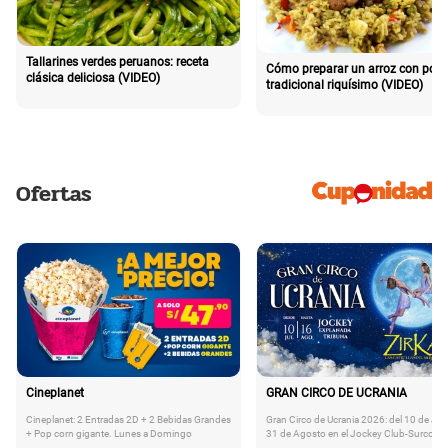
Tallarines verdes peruanos: receta
Cómo preparar un arroz con poll
clásica deliciosa (VIDEO)
tradicional riquísimo (VIDEO)
Ofertas
Cineplanet
GRAN CIRCO DE UCRANIA
Cineplanet: 2 Entradas 2D + 2 Bebidas Grandes
Gran Circo de Ucrania 2026: del 10 de Juli
+ Pop corn gigante. Lunes a Domingo
31 de Agosto en el Jockey Club-Surco