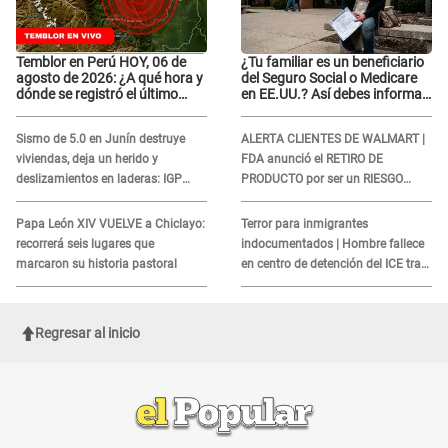
Temblor en Perú HOY, 06 de
¿Tu familiar es un beneficiario
agosto de 2026: ¿A qué hora y
del Seguro Social o Medicare
dónde se registró el último
en EE.UU.? Así debes informar
sismo, según IGP?
sobre su muerte para EVITAR
COBROS
Sismo de 5.0 en Junín destruye
ALERTA CLIENTES DE WALMART |
viviendas, deja un herido y
FDA anunció el RETIRO DE
deslizamientos en laderas: IGP
PRODUCTO por ser un RIESGO
alerta sobre posibles réplicas
MORTAL para consumidores: ¿Cuál
es?
Papa León XIV VUELVE a Chiclayo:
Terror para inmigrantes
recorrerá seis lugares que
indocumentados | Hombre fallece
marcaron su historia pastoral
en centro de detención del ICE tras
sufrir una "emergencia médica"
Regresar al inicio