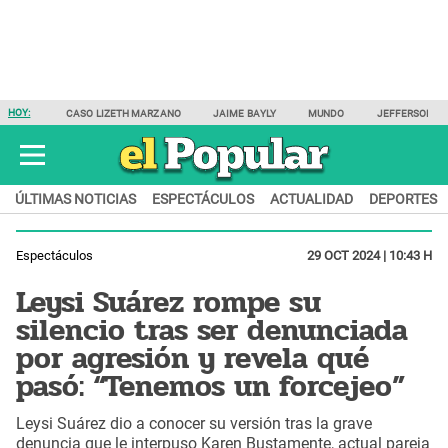
HOY:
CASO LIZETH MARZANO
JAIME BAYLY
MUNDO
JEFFERSON F
ÚLTIMAS NOTICIAS
ESPECTÁCULOS
ACTUALIDAD
DEPORTES
Espectáculos
29 OCT 2024 | 10:43 H
Leysi Suárez rompe su
silencio tras ser denunciada
por agresión y revela qué
pasó: “Tenemos un forcejeo”
Leysi Suárez dio a conocer su versión tras la grave
denuncia que le interpuso Karen Bustamente, actual pareja