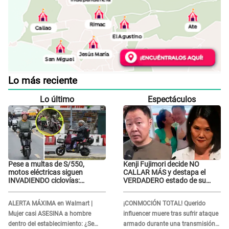
Lo más reciente
Lo último
Espectáculos
Pese a multas de S/550,
Kenji Fujimori decide NO
motos eléctricas siguen
CALLAR MÁS y destapa el
INVADIENDO ciclovías:
VERDADERO estado de su
conductores desafían las
relación familiar con Keiko
nuevas reglas
Fujimori: "Mi familia es Érika,
ALERTA MÁXIMA en Walmart |
¡CONMOCIÓN TOTAL! Querido
mi suegra..."
Mujer casi ASESINA a hombre
influencer muere tras sufrir ataque
dentro del establecimiento: ¿Se
armado durante una transmisión