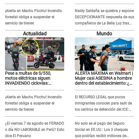
logró atrapar al sospechoso?
en vivo
¡Alerta en Machu Picchu! Incendio
Naldy Saldaña se quiebra y expone
forestal obliga a suspender el
DECEPCIONANTE respuesta de sus
servicio de trenes
compañeros de La Bella Luz tras
sufrir agresión: "Sabían lo que
Actualidad
Mundo
pasaba"
Pese a multas de S/550,
ALERTA MÁXIMA en Walmart |
motos eléctricas siguen
Mujer casi ASESINA a hombre
INVADIENDO ciclovías:
dentro del establecimiento: ¿Se
conductores desafían las
logró atrapar al sospechoso?
nuevas reglas
¡Alerta en Machu Picchu! Incendio
El RECURSO LEGAL que pocos
forestal obliga a suspender el
inmigrantes conocen para salir de
servicio de trenes
los centros de detención del ICE:
Trump quiere ELIMINARLO
¿El viernes 7 de agosto es FERIADO
No solo es el pago del Seguro
o día NO LABORABLE en Perú? Esto
Social en EE.UU.: Los 3 cheques
dice El Peruano
que podrían recibir millones de