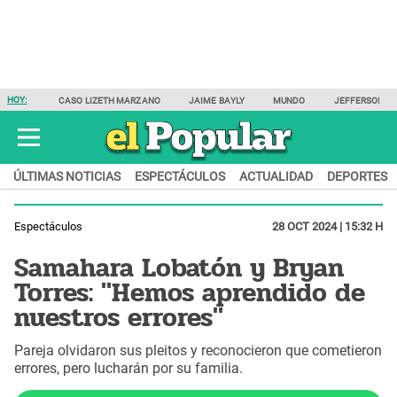
HOY:
CASO LIZETH MARZANO
JAIME BAYLY
MUNDO
JEFFERSON F
ÚLTIMAS NOTICIAS
ESPECTÁCULOS
ACTUALIDAD
DEPORTES
Espectáculos
28 OCT 2024 | 15:32 H
Samahara Lobatón y Bryan
Torres: "Hemos aprendido de
nuestros errores"
Pareja olvidaron sus pleitos y reconocieron que cometieron
errores, pero lucharán por su familia.