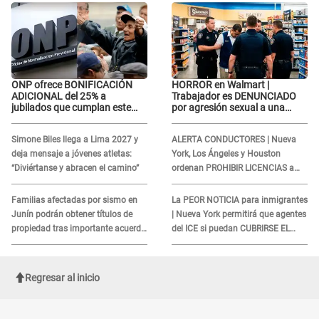
incómoda"
incómoda"
ONP ofrece BONIFICACIÓN
HORROR en Walmart |
ADICIONAL del 25% a
Trabajador es DENUNCIADO
jubilados que cumplan este
por agresión sexual a una
REQUISITO: revisa si accedes
cliente y su respuesta
aquí
INDIGNÓ A TODOS
Simone Biles llega a Lima 2027 y
ALERTA CONDUCTORES | Nueva
deja mensaje a jóvenes atletas:
York, Los Ángeles y Houston
“Diviértanse y abracen el camino”
ordenan PROHIBIR LICENCIAS a
quienes no presenten ESTE
DOCUMENTO
Familias afectadas por sismo en
La PEOR NOTICIA para inmigrantes
Junín podrán obtener títulos de
| Nueva York permitirá que agentes
propiedad tras importante acuerdo
del ICE si puedan CUBRIRSE EL
de Cofopri
ROSTRO
Regresar al inicio