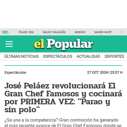
HOY:
PLAZA VEA
NALDY SALDAÑA
MUNDO
MARIO HART
SAM
ÚLTIMAS NOTICIAS
ESPECTÁCULOS
ACTUALIDAD
DEPORTES
Espectáculos
27 OCT 2024 | 23:37 H
José Peláez revolucionará El
Gran Chef Famosos y cocinará
por PRIMERA VEZ: "Parao y
sin polo"
¿Se une a la competencia? Gran conmoción ha generado
el más reciente avance de El Gran Chef Famosos donde se