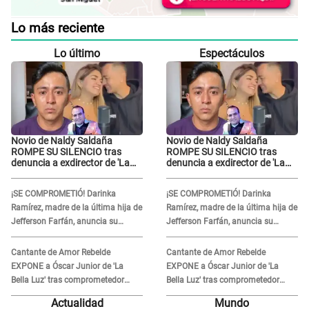
Lo más reciente
Lo último
Espectáculos
Novio de Naldy Saldaña
Novio de Naldy Saldaña
ROMPE SU SILENCIO tras
ROMPE SU SILENCIO tras
denuncia a exdirector de 'La
denuncia a exdirector de 'La
Bella Luz': "Me basta con que
Bella Luz': "Me basta con que
ella esté bien"
ella esté bien"
¡SE COMPROMETIÓ! Darinka
¡SE COMPROMETIÓ! Darinka
Ramírez, madre de la última hija de
Ramírez, madre de la última hija de
Jefferson Farfán, anuncia su
Jefferson Farfán, anuncia su
compromiso: "Sí, para siempre"
compromiso: "Sí, para siempre"
Cantante de Amor Rebelde
Cantante de Amor Rebelde
EXPONE a Óscar Junior de 'La
EXPONE a Óscar Junior de 'La
Bella Luz' tras comprometedor
Bella Luz' tras comprometedor
video y detalla DESAGRADABLE
video y detalla DESAGRADABLE
Actualidad
Mundo
momento: "Me hizo sentir
momento: "Me hizo sentir