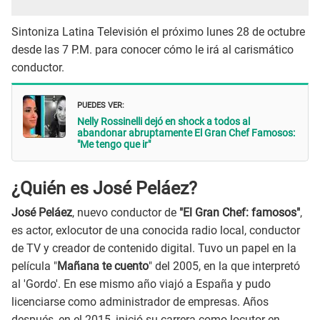
Sintoniza Latina Televisión el próximo lunes 28 de octubre
desde las 7 P.M. para conocer cómo le irá al carismático
conductor.
PUEDES VER:
Nelly Rossinelli dejó en shock a todos al
abandonar abruptamente El Gran Chef Famosos:
"Me tengo que ir"
¿Quién es José Peláez?
José Peláez
, nuevo conductor de
"El Gran Chef: famosos"
,
es actor, exlocutor de una conocida radio local, conductor
de TV y creador de contenido digital. Tuvo un papel en la
película "
Mañana te cuento
" del 2005, en la que interpretó
al 'Gordo'. En ese mismo año viajó a España y pudo
licenciarse como administrador de empresas. Años
después, en el 2015, inició su carrera como locutor en