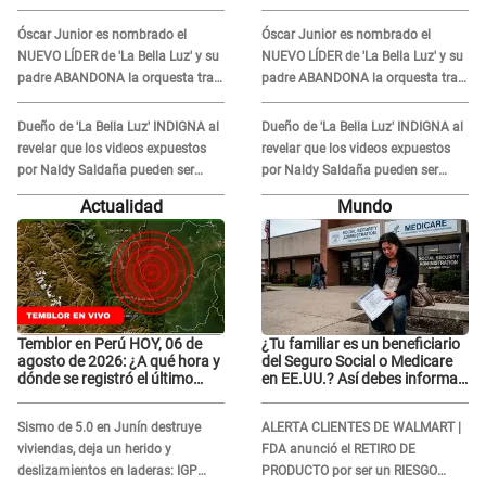
nuevo líder de 'La Bella Luz'
nuevo líder de 'La Bella Luz'
tras denuncia: "Otro tipo de
tras denuncia: "Otro tipo de
Óscar Junior es nombrado el
Óscar Junior es nombrado el
ley..."
ley..."
NUEVO LÍDER de 'La Bella Luz' y su
NUEVO LÍDER de 'La Bella Luz' y su
padre ABANDONA la orquesta tras
padre ABANDONA la orquesta tras
caso Naldy Saldaña: "Son
caso Naldy Saldaña: "Son
errores..."
errores..."
Dueño de 'La Bella Luz' INDIGNA al
Dueño de 'La Bella Luz' INDIGNA al
revelar que los videos expuestos
revelar que los videos expuestos
por Naldy Saldaña pueden ser
por Naldy Saldaña pueden ser
EDITADOS: "Yo tengo sus dos
EDITADOS: "Yo tengo sus dos
Actualidad
Mundo
visitas..."
visitas..."
Temblor en Perú HOY, 06 de
¿Tu familiar es un beneficiario
agosto de 2026: ¿A qué hora y
del Seguro Social o Medicare
dónde se registró el último
en EE.UU.? Así debes informar
sismo, según IGP?
sobre su muerte para EVITAR
COBROS
Sismo de 5.0 en Junín destruye
ALERTA CLIENTES DE WALMART |
viviendas, deja un herido y
FDA anunció el RETIRO DE
deslizamientos en laderas: IGP
PRODUCTO por ser un RIESGO