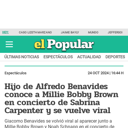
HOY:
CASO LIZETH MARZANO
JAIME BAYLY
MUNDO
JEFFERSON F
ÚLTIMAS NOTICIAS
ESPECTÁCULOS
ACTUALIDAD
DEPORTES
Espectáculos
24 OCT 2024 | 16:44 H
Hijo de Alfredo Benavides
conoce a Millie Bobby Brown
en concierto de Sabrina
Carpenter y se vuelve viral
Giacomo Benavides se volvió viral al aparecer junto a
Millie Bobby Brown y Noah Schnapp en el concierto de