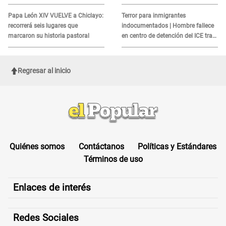
alerta sobre posibles réplicas
MORTAL para consumidores: ¿Cuál
es?
Papa León XIV VUELVE a Chiclayo:
Terror para inmigrantes
recorrerá seis lugares que
indocumentados | Hombre fallece
marcaron su historia pastoral
en centro de detención del ICE tras
sufrir una "emergencia médica"
Regresar al inicio
Quiénes somos
Contáctanos
Políticas y Estándares
Términos de uso
Enlaces de interés
Redes Sociales