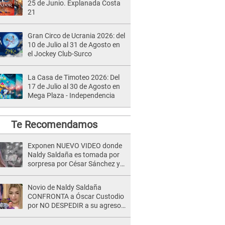
25 de Junio. Explanada Costa
21
Gran Circo de Ucrania 2026: del
10 de Julio al 31 de Agosto en
el Jockey Club-Surco
La Casa de Timoteo 2026: Del
17 de Julio al 30 de Agosto en
Mega Plaza - Independencia
Te Recomendamos
Exponen NUEVO VIDEO donde
Naldy Saldaña es tomada por
sorpresa por César Sánchez y
ella evidencia su REACCIÓN: Le
agarró la mano
Novio de Naldy Saldaña
CONFRONTA a Óscar Custodio
por NO DESPEDIR a su agresor
y él da INDIGNANTE respuesta:
"Nadie me dice qué hacer"