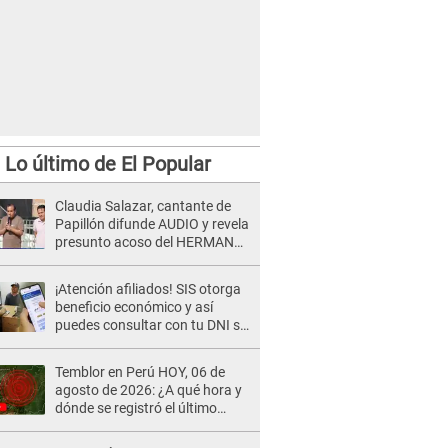
Lo último de El Popular
Claudia Salazar, cantante de
Papillón difunde AUDIO y revela
presunto acoso del HERMANO
del director musical de La Bella
Luz: "Me quedé asustada, en
¡Atención afiliados! SIS otorga
shock"
beneficio económico y así
puedes consultar con tu DNI si
te corresponde
Temblor en Perú HOY, 06 de
agosto de 2026: ¿A qué hora y
dónde se registró el último
sismo, según IGP?