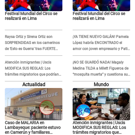
Festival Mundial del Circo se
Festival Mundial del Circo se
realizará en Lima
realizará en Lima
Raysa Ortiz y Sirena Ortiz son
¡YA TIENE NUEVO GALÁN! Pamela
SORPRENDIDAS en los camerinos
López habría ENCONTRADO el
de ‘Esto es Guerra’ tras FUERTE
amor con joven empresario y Pati
ENFRENTAMIENTO con Gabriel
Lorena la ECHA en VIVO
Moisés: “Gracias”
Atención inmigrantes | Uscis
¡NO SE GUARDÓ NADA! Magaly
MODIFICA SUS REGLAS: Los
Medina TILDA a Milett Figueroa de
trámites migratorios que podrían
“mosquita muerta” y cuestiona su
necesitar tu prueba de ADN
RECONCILIACIÓN con Marcelo
Actualidad
Mundo
Tinelli en TV argentina
Caso de MALARIA en
Atención inmigrantes | Uscis
Lambayeque: paciente estuvo
MODIFICA SUS REGLAS: Los
en Camerún y familiares
trámites migratorios que