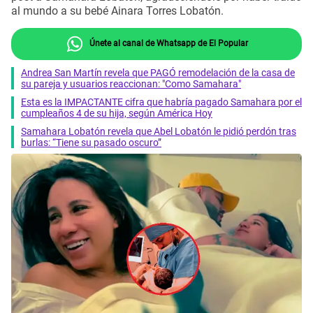
al mundo a su bebé Ainara Torres Lobatón.
Únete al canal de Whatsapp de El Popular
Andrea San Martín revela que PAGÓ remodelación de la casa de
su pareja y usuarios reaccionan: "Como Samahara"
Esta es la IMPACTANTE cifra que habría pagado Samahara por el
cumpleaños 4 de su hija, según América Hoy
Samahara Lobatón revela que Abel Lobatón le pidió perdón tras
burlas: “Tiene su pasado oscuro”