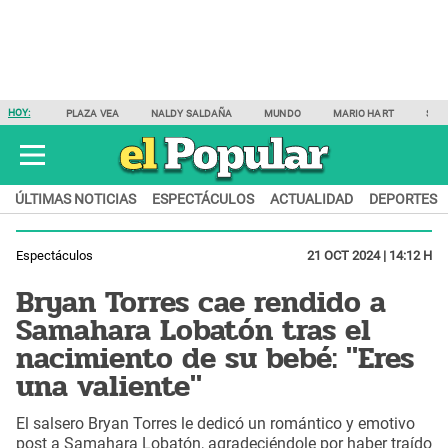
HOY:
PLAZA VEA
NALDY SALDAÑA
MUNDO
MARIO HART
SAM
ÚLTIMAS NOTICIAS
ESPECTÁCULOS
ACTUALIDAD
DEPORTES
Espectáculos
21 OCT 2024 | 14:12 H
Bryan Torres cae rendido a
Samahara Lobatón tras el
nacimiento de su bebé: "Eres
una valiente"
El salsero Bryan Torres le dedicó un romántico y emotivo
post a Samahara Lobatón, agradeciéndole por haber traído