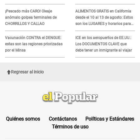
denuncian demora en
podrían necesitar tu prueba de
tratamiento
ADN
¡Pescado más CARO! Oleaje
ALIMENTOS GRATIS en California
anómalo golpea terminales de
desde el 10 al 13 de agosto: Estos
CHORRILLOS Y CALLAO
son los LUGARES y horarios para
recibir la ayuda
Vacunación CONTRA el DENGUE:
ICE en los aeropuertos de EE.UU.:
estas son las regiones priorizadas
Los DOCUMENTOS CLAVE que
por el Minsa
debe tener un inmigrante al viajar
Regresar al inicio
Quiénes somos
Contáctanos
Políticas y Estándares
Términos de uso