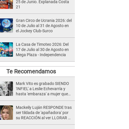
25 de Junio. Explanada Costa
21
Gran Circo de Ucrania 2026: del
10 de Julio al 31 de Agosto en
el Jockey Club-Surco
La Casa de Timoteo 2026: Del
17 de Julio al 30 de Agosto en
Mega Plaza - Independencia
Te Recomendamos
Mark Vito es grabado SIENDO
'INFIEL' a Leslie Echevarría y
hasta 'embaraza' a mujer que
sería su AMANTE: "¡Eres un
desgraciado! "
Mackeily Luján RESPONDE tras
ser tildada de 'apañadora' por
su REACCIÓN al ver LLORAR a
Naldy Saldaña tras acoso: "No
sabía la magnitud"