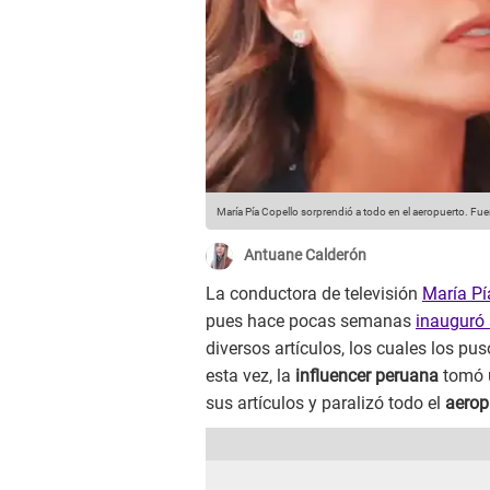
María Pía Copello sorprendió a todo en el aeropuerto.
Fuen
Antuane Calderón
La conductora de televisión
María Pí
pues hace pocas semanas
inauguró
diversos artículos, los cuales los pu
esta vez, la
influencer peruana
tomó 
sus artículos y paralizó todo el
aerop