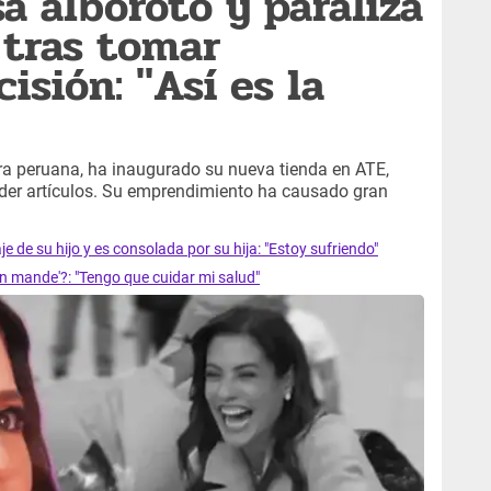
a alboroto y paraliza
 tras tomar
sión: "Así es la
a peruana, ha inaugurado su nueva tienda en ATE,
der artículos. Su emprendimiento ha causado gran
je de su hijo y es consolada por su hija: "Estoy sufriendo"
n mande'?: "Tengo que cuidar mi salud"