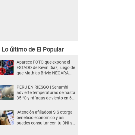
Lo último de El Popular
Aparece FOTO que expone el
ESTADO de Kevin Díaz, luego de
que Mathías Brivio NEGARA
que fue un accidente: Lleva
collarín
PERÚ EN RIESGO | Senamhi
advierte temperaturas de hasta
35 °C y ráfagas de viento en 6
regiones del país
¡Atención afiliados! SIS otorga
beneficio económico y así
puedes consultar con tu DNI si
te corresponde