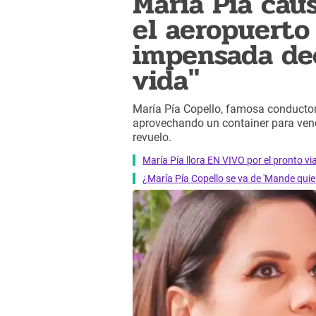
María Pía caus
el aeropuerto
impensada deci
vida"
María Pía Copello, famosa conductor
aprovechando un container para ven
revuelo.
María Pía llora EN VIVO por el pronto via
¿María Pía Copello se va de 'Mande quie