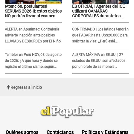
¡Atención, postulantes!
ES OFICIAL | Agentes del ICE
SERUMS 2026-II: estos objetos
utilizará CÁMARAS
NO podrás llevar al examen
CORPORALES durante los
operativos: Así afectará a
inmigrantes
ALERTA en Apurímac: Contraloría
CONFIRMADO | Los latinos tendrán
advierte inacción ante posibles
que PAGAR hasta US$20.000 para
LLUVIAS y DESBORDES por El Niño
solicitar la visa: ¿Perú está
incluido?
Temblor en Perú HOY, 08 de agosto
ALERTA MÁXIMA en EE.UU. | 27
de 2026: ¿A qué hora y dónde se
estados de EE.UU. son afectados
registró el último sismo, según
por un brote de salmonela
IGP?
relacionado a un producto MUY
UTILIZADO
Regresar al inicio
Quiénes somos
Contáctanos
Políticas y Estándares