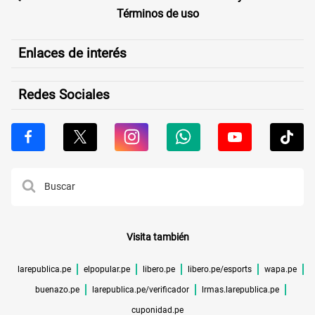
Términos de uso
Enlaces de interés
Redes Sociales
Visita también
larepublica.pe
elpopular.pe
libero.pe
libero.pe/esports
wapa.pe
buenazo.pe
larepublica.pe/verificador
lrmas.larepublica.pe
cuponidad.pe