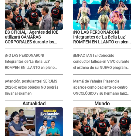
ES OFICIAL | Agentes del ICE
¡NO LAS PERDONARON!
utilizará CÁMARAS
Integrantes de 'La Bella Luz'
CORPORALES durante los
ROMPEN EN LLANTO en pleno
operativos: Así afectará a
concierto y reciben FUERTES
inmigrantes
CRÍTICAS: “La víctima ...”
¡NO LAS PERDONARON!
¡IMPACTANTE! Conocido
Integrantes de 'La Bella Luz'
conductor fallece en VIVO durante
ROMPEN EN LLANTO en pleno
el estreno de su NUEVO programa:
concierto y reciben FUERTES
así fueron sus últimos segundos al
CRÍTICAS: “La víctima ...”
aire
¡Atención, postulantes! SERUMS
Mamá de Yahaira Plasencia
2026-II: estos objetos NO podrás
aparece como paciente de centro
llevar al examen
ONCOLÓGICO y su hermano lanza
DESGARRADOR mensaje: "Hoy fue
Actualidad
Mundo
la última..."