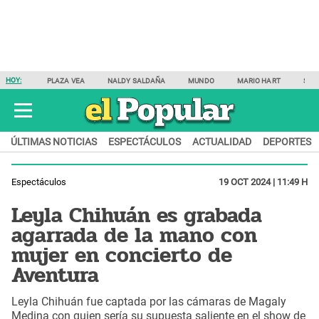
HOY:
PLAZA VEA
NALDY SALDAÑA
MUNDO
MARIO HART
SAM
ÚLTIMAS NOTICIAS
ESPECTÁCULOS
ACTUALIDAD
DEPORTES
Espectáculos
19 OCT 2024 | 11:49 H
Leyla Chihuán es grabada
agarrada de la mano con
mujer en concierto de
Aventura
Leyla Chihuán fue captada por las cámaras de Magaly
Medina con quien sería su supuesta saliente en el show de