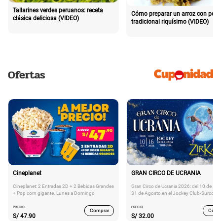
Tallarines verdes peruanos: receta
Cómo preparar un arroz con poll
clásica deliciosa (VIDEO)
tradicional riquísimo (VIDEO)
Ofertas
Cineplanet
GRAN CIRCO DE UCRANIA
Cineplanet: 2 Entradas 2D + 2 Bebidas Grandes
Gran Circo de Ucrania 2026: del 10 de Juli
+ Pop corn gigante. Lunes a Domingo
31 de Agosto en el Jockey Club-Surco
PRECIO
PRECIO
Comprar
Comp
S/
47.90
S/
32.00