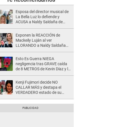
Esposa del director musical de
La Bella Luz lo defiende y
ACUSA a Naldy Saldaña de
tener una relación con él y
otros integrantes
Exponen la REACCIÓN de
Mackeily Luján al ver
LLORANDO a Naldy Saldaña
tras AGRESIÓN de director de
'La Bella Luz': Esto hizo
Esto Es Guerra NIEGA
negligencia tras GRAVE caída
de 8 METROS de Kevin Díaz y lo
SEÑALAN: "No adoptó la
postura correcta"
Kenji Fujimori decide NO
CALLAR MÁS y destapa el
VERDADERO estado de su
relación familiar con Keiko
Fujimori: "Mi familia es Érika, mi
suegra..."