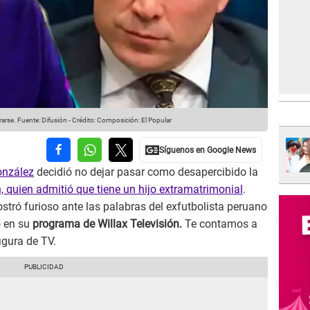
rarse.
Fuente: Difusión
-
Crédito: Composición: El Popular
onzález
decidió no dejar pasar como desapercibido la
 quien admitió que tiene un hijo extramatrimonial
.
ostró furioso ante las palabras del exfutbolista peruano
o en su
programa de Willax Televisión.
Te contamos a
igura de TV.