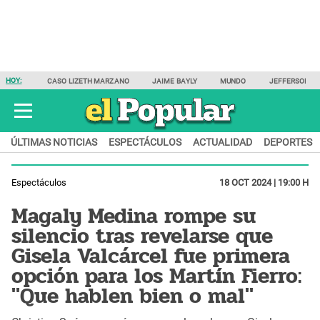
HOY:
CASO LIZETH MARZANO
JAIME BAYLY
MUNDO
JEFFERSON F
ÚLTIMAS NOTICIAS
ESPECTÁCULOS
ACTUALIDAD
DEPORTES
Espectáculos
18 OCT 2024 | 19:00 H
Magaly Medina rompe su
silencio tras revelarse que
Gisela Valcárcel fue primera
opción para los Martín Fierro:
"Que hablen bien o mal"