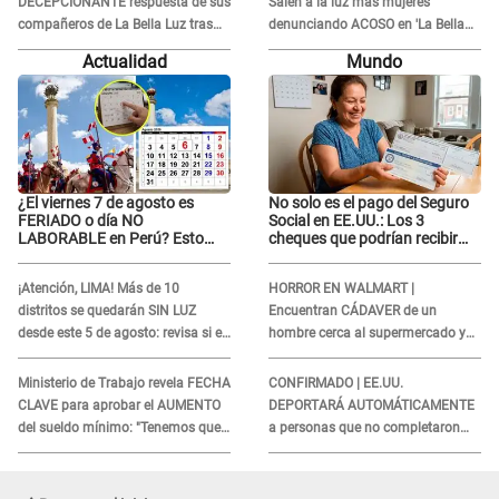
DECEPCIONANTE respuesta de sus
Salen a la luz más mujeres
compañeros de La Bella Luz tras
denunciando ACOSO en 'La Bella
sufrir agresión: "Sabían lo que
Luz' por parte de director
Actualidad
Mundo
pasaba"
¿El viernes 7 de agosto es
No solo es el pago del Seguro
FERIADO o día NO
Social en EE.UU.: Los 3
LABORABLE en Perú? Esto
cheques que podrían recibir
dice El Peruano
millones de personas en
agosto
¡Atención, LIMA! Más de 10
HORROR EN WALMART |
distritos se quedarán SIN LUZ
Encuentran CÁDAVER de un
desde este 5 de agosto: revisa si el
hombre cerca al supermercado y
tuyo está en la lista
esto reveló la autopsia que le
realizaron
Ministerio de Trabajo revela FECHA
CONFIRMADO | EE.UU.
CLAVE para aprobar el AUMENTO
DEPORTARÁ AUTOMÁTICAMENTE
del sueldo mínimo: "Tenemos que
a personas que no completaron
activar..."
este formulario clave