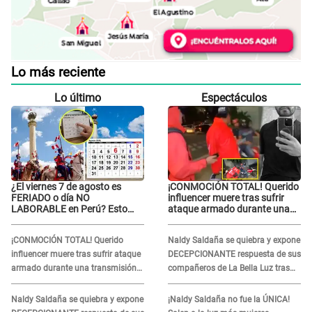
Lo más reciente
Lo último
Espectáculos
¿El viernes 7 de agosto es
¡CONMOCIÓN TOTAL! Querido
FERIADO o día NO
influencer muere tras sufrir
LABORABLE en Perú? Esto
ataque armado durante una
dice El Peruano
transmisión en vivo
¡CONMOCIÓN TOTAL! Querido
Naldy Saldaña se quiebra y expone
influencer muere tras sufrir ataque
DECEPCIONANTE respuesta de sus
armado durante una transmisión
compañeros de La Bella Luz tras
en vivo
sufrir agresión: "Sabían lo que
pasaba"
Naldy Saldaña se quiebra y expone
¡Naldy Saldaña no fue la ÚNICA!