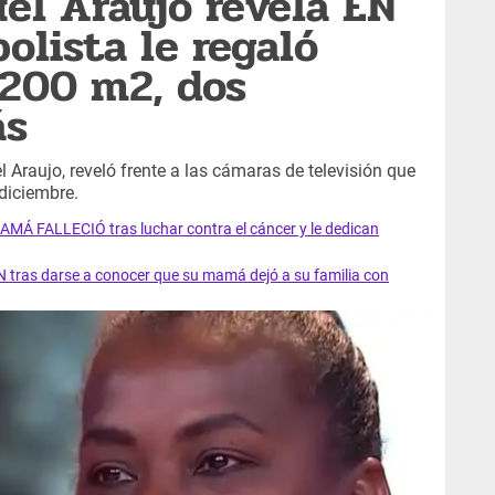
l Araujo revela EN
olista le regaló
 200 m2, dos
ás
Araujo, reveló frente a las cámaras de televisión que
diciembre.
AMÁ FALLECIÓ tras luchar contra el cáncer y le dedican
 tras darse a conocer que su mamá dejó a su familia con