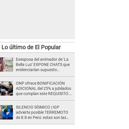
Lo último de El Popular
Exesposa del animador de 'La
Bella Luz' EXPONE CHATS que
evidenciarían supuesto
romance clandestino con Naldy
Saldaña, pese a tener pareja
ONP ofrece BONIFICACIÓN
ADICIONAL del 25% a jubilados
que cumplan este REQUISITO:
revisa si accedes aquí
SILENCIO SÍSMICO | IGP
advierte posible TERREMOTO
de 8.8 en Perú: estas son las
zonas más expuestas