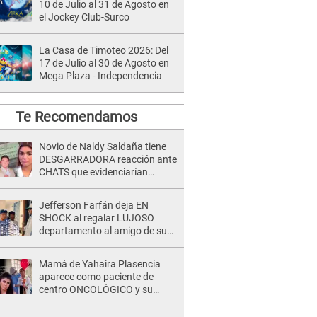
10 de Julio al 31 de Agosto en
el Jockey Club-Surco
La Casa de Timoteo 2026: Del
17 de Julio al 30 de Agosto en
Mega Plaza - Independencia
Te Recomendamos
Novio de Naldy Saldaña tiene
DESGARRADORA reacción ante
CHATS que evidenciarían
INFIDELIDAD con animador de
'La Bella Luz': "Se puso..."
Jefferson Farfán deja EN
SHOCK al regalar LUJOSO
departamento al amigo de su
hijo y lo HUNDEN en redes: "A
su hija se lo negó"
Mamá de Yahaira Plasencia
aparece como paciente de
centro ONCOLÓGICO y su
hermano lanza DESGARRADOR
mensaje: "Hoy fue la última..."