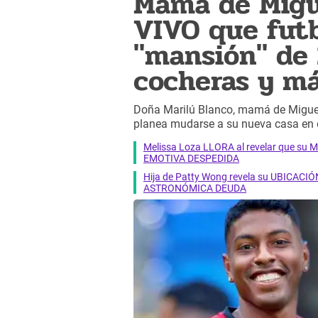
Mamá de Migue
VIVO que futb
"mansión" de
cocheras y m
Doña Marilú Blanco, mamá de Miguel 
planea mudarse a su nueva casa en 
Melissa Loza LLORA al revelar que su M
EMOTIVA DESPEDIDA
Hija de Patty Wong revela su UBICACIÓN
ASTRONÓMICA DEUDA