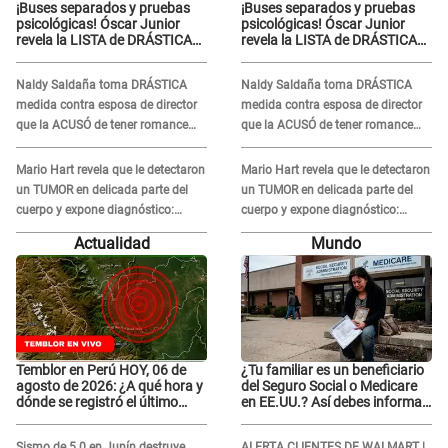
¡Buses separados y pruebas
¡Buses separados y pruebas
psicológicas! Óscar Junior
psicológicas! Óscar Junior
revela la LISTA de DRÁSTICAS
revela la LISTA de DRÁSTICAS
medidas para prevenir acoso
medidas para prevenir acoso
en 'La Bella Luz' tras caso
en 'La Bella Luz' tras caso
Naldy Saldaña toma DRÁSTICA
Naldy Saldaña toma DRÁSTICA
Naldy Saldaña
Naldy Saldaña
medida contra esposa de director
medida contra esposa de director
que la ACUSÓ de tener romance
que la ACUSÓ de tener romance
con él: "Muy triste..."
con él: "Muy triste..."
Mario Hart revela que le detectaron
Mario Hart revela que le detectaron
un TUMOR en delicada parte del
un TUMOR en delicada parte del
cuerpo y expone diagnóstico:
cuerpo y expone diagnóstico:
"Dolores muy fuertes..."
"Dolores muy fuertes..."
Actualidad
Mundo
Temblor en Perú HOY, 06 de
¿Tu familiar es un beneficiario
agosto de 2026: ¿A qué hora y
del Seguro Social o Medicare
dónde se registró el último
en EE.UU.? Así debes informar
sismo, según IGP?
sobre su muerte para EVITAR
COBROS
Sismo de 5.0 en Junín destruye
ALERTA CLIENTES DE WALMART |