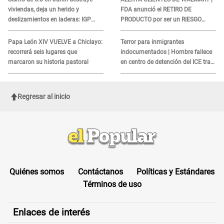
viviendas, deja un herido y
FDA anunció el RETIRO DE
deslizamientos en laderas: IGP
PRODUCTO por ser un RIESGO
alerta sobre posibles réplicas
MORTAL para consumidores: ¿Cuál
es?
Papa León XIV VUELVE a Chiclayo:
Terror para inmigrantes
recorrerá seis lugares que
indocumentados | Hombre fallece
marcaron su historia pastoral
en centro de detención del ICE tras
sufrir una "emergencia médica"
Regresar al inicio
Quiénes somos
Contáctanos
Políticas y Estándares
Términos de uso
Enlaces de interés