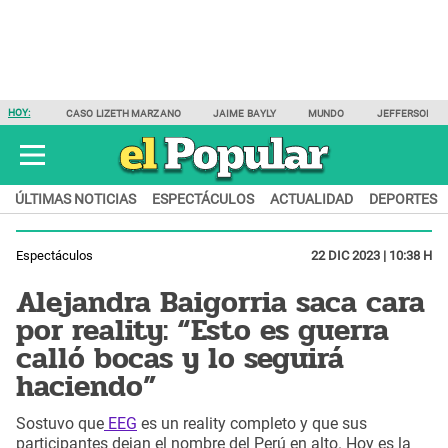
HOY:
CASO LIZETH MARZANO
JAIME BAYLY
MUNDO
JEFFERSON F
ÚLTIMAS NOTICIAS
ESPECTÁCULOS
ACTUALIDAD
DEPORTES
Espectáculos
22 DIC 2023 | 10:38 H
Alejandra Baigorria saca cara
por reality: “Esto es guerra
calló bocas y lo seguirá
haciendo”
Sostuvo que
EEG
es un reality completo y que sus
participantes dejan el nombre del Perú en alto. Hoy es la