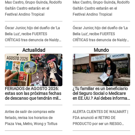
Max Castro, Grupo Guinda, Rodolfo
Max Castro, Grupo Guinda, Rodolfo
Gaitán Castro estarán en el
Gaitán Castro estarán en el
Festival Andino Tropical
Festival Andino Tropical
Óscar Junior, hijo del dueño de 'La
Óscar Junior, hijo del dueño de 'La
Bella Luz', recibe FUERTES
Bella Luz', recibe FUERTES
CRÍTICAS tras denuncia de Naldy
CRÍTICAS tras denuncia de Naldy
Saldaña contra su tío: "Cómplice"
Saldaña contra su tío: "Cómplice"
Actualidad
Mundo
FERIADOS de AGOSTO 2026:
¿Tu familiar es un beneficiario
estas son las próximas fechas
del Seguro Social o Medicare
de descanso que tendrán miles
en EE.UU.? Así debes informar
de peruanos
sobre su muerte para EVITAR
COBROS
Antes de salir de compras este
ALERTA CLIENTES DE WALMART |
feriado, revisa los horarios de
FDA anunció el RETIRO DE
Plaza Vea, Metro, Wong y Tottus
PRODUCTO por ser un RIESGO
MORTAL para consumidores: ¿Cuál