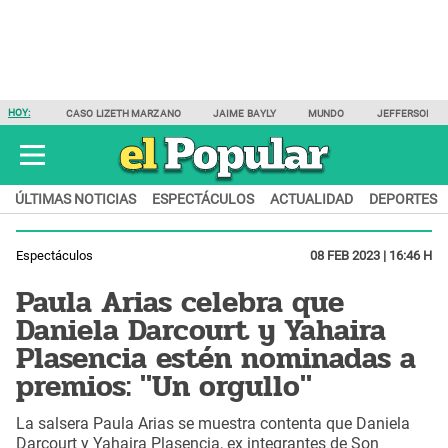
HOY:
CASO LIZETH MARZANO
JAIME BAYLY
MUNDO
JEFFERSON F
ÚLTIMAS NOTICIAS
ESPECTÁCULOS
ACTUALIDAD
DEPORTES
Espectáculos
08 FEB 2023 | 16:46 H
Paula Arias celebra que
Daniela Darcourt y Yahaira
Plasencia estén nominadas a
premios: "Un orgullo"
La salsera Paula Arias se muestra contenta que Daniela
Darcourt y Yahaira Plasencia, ex integrantes de Son