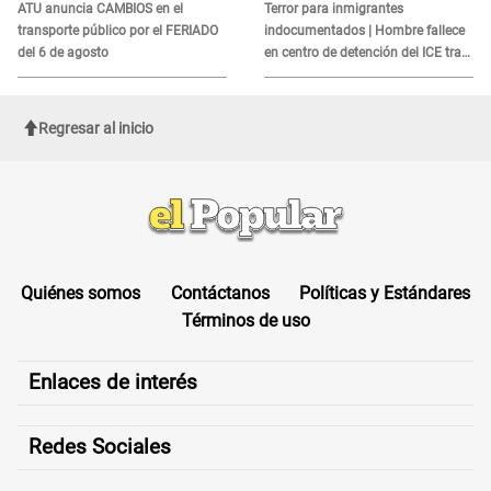
es?
ATU anuncia CAMBIOS en el
Terror para inmigrantes
transporte público por el FERIADO
indocumentados | Hombre fallece
del 6 de agosto
en centro de detención del ICE tras
sufrir una "emergencia médica"
Regresar al inicio
Quiénes somos
Contáctanos
Políticas y Estándares
Términos de uso
Enlaces de interés
Redes Sociales