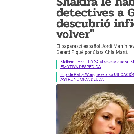
Shakira le ha
detectives a G
descubrió infi
volver"
El paparazzi español Jordi Martín rev
Gerard Piqué por Clara Chía Marti.
Melissa Loza LLORA al revelar que su M
EMOTIVA DESPEDIDA
Hija de Patty Wong revela su UBICACIÓN
ASTRONÓMICA DEUDA