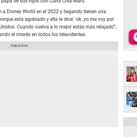
l papá de sus hijos con Clara Chía Marti.
an a Disney World en el 2022 y llegando tienen una
porque está agobiado y ella le dice: 'ok, yo me voy por
nidos. Cuando vuelva a lo mejor estás más relajado'",
ndo el interés en todos los televidentes.