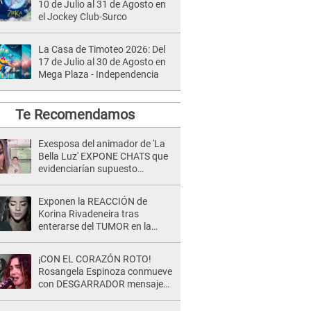
10 de Julio al 31 de Agosto en
el Jockey Club-Surco
La Casa de Timoteo 2026: Del
17 de Julio al 30 de Agosto en
Mega Plaza - Independencia
Te Recomendamos
Exesposa del animador de 'La
Bella Luz' EXPONE CHATS que
evidenciarían supuesto
romance clandestino con Naldy
Saldaña, pese a tener pareja
Exponen la REACCIÓN de
Korina Rivadeneira tras
enterarse del TUMOR en la
cabeza de Mario Hart: "Ella
estaba muy..."
¡CON EL CORAZÓN ROTO!
Rosangela Espinoza conmueve
con DESGARRADOR mensaje
tras terrible pérdida: "Descansa
en paz..."