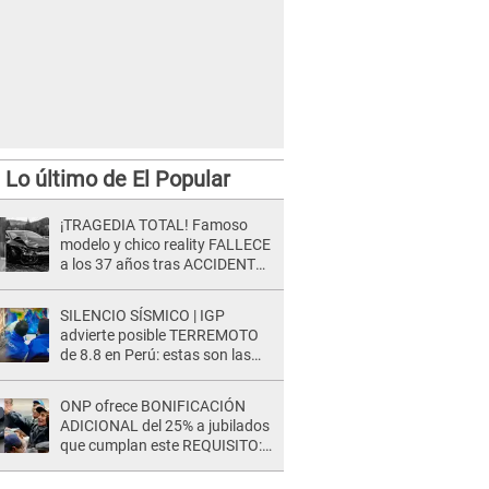
Lo último de El Popular
¡TRAGEDIA TOTAL! Famoso
modelo y chico reality FALLECE
a los 37 años tras ACCIDENTE
durante la grabación de un
comercial
SILENCIO SÍSMICO | IGP
advierte posible TERREMOTO
de 8.8 en Perú: estas son las
zonas más expuestas
ONP ofrece BONIFICACIÓN
ADICIONAL del 25% a jubilados
que cumplan este REQUISITO:
revisa si accedes aquí