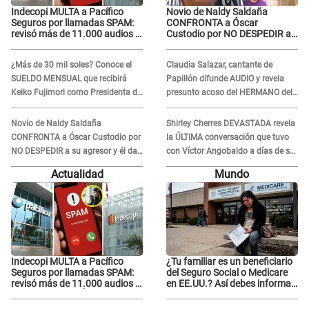
Indecopi MULTA a Pacífico
Novio de Naldy Saldaña
Seguros por llamadas SPAM:
CONFRONTA a Óscar
revisó más de 11.000 audios y
Custodio por NO DESPEDIR a
confirma SANCIÓN
su agresor y él da
INDIGNANTE respuesta:
¿Más de 30 mil soles? Conoce el
Claudia Salazar, cantante de
"Nadie me dice qué hacer"
SUELDO MENSUAL que recibirá
Papillón difunde AUDIO y revela
Keiko Fujimori como Presidenta de
presunto acoso del HERMANO del
la República
director musical de La Bella Luz:
"Me quedé asustada, en shock"
Novio de Naldy Saldaña
Shirley Cherres DEVASTADA revela
CONFRONTA a Óscar Custodio por
la ÚLTIMA conversación que tuvo
NO DESPEDIR a su agresor y él da
con Víctor Angobaldo a días de su
INDIGNANTE respuesta: "Nadie me
inesperada partida: "Hace dos
Actualidad
Mundo
dice qué hacer"
semanas"
Indecopi MULTA a Pacífico
¿Tu familiar es un beneficiario
Seguros por llamadas SPAM:
del Seguro Social o Medicare
revisó más de 11.000 audios y
en EE.UU.? Así debes informar
confirma SANCIÓN
sobre su muerte para EVITAR
COBROS