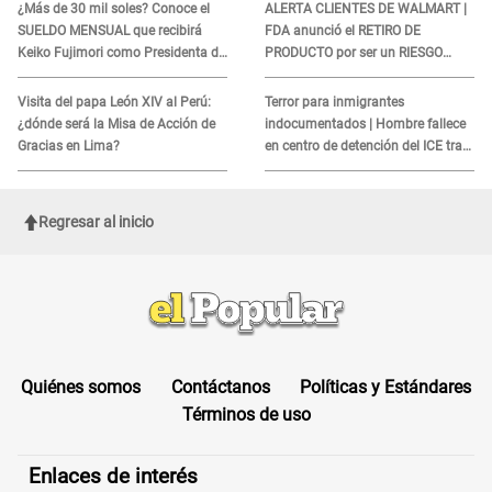
¿Más de 30 mil soles? Conoce el
ALERTA CLIENTES DE WALMART |
SUELDO MENSUAL que recibirá
FDA anunció el RETIRO DE
Keiko Fujimori como Presidenta de
PRODUCTO por ser un RIESGO
la República
MORTAL para consumidores: ¿Cuál
es?
Visita del papa León XIV al Perú:
Terror para inmigrantes
¿dónde será la Misa de Acción de
indocumentados | Hombre fallece
Gracias en Lima?
en centro de detención del ICE tras
sufrir una "emergencia médica"
Regresar al inicio
Quiénes somos
Contáctanos
Políticas y Estándares
Términos de uso
Enlaces de interés