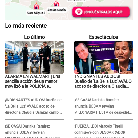
Lo más reciente
Lo último
Espectáculos
ALARMA EN WALMART | Una
¡INDIGNANTES AUDIOS!
sencilla acción de un menor
Dueño de 'La Bella Luz' AVALÓ
movilizó a la POLICÍA e
acoso de director a Claudia
iniciaron una investigación por
Salazar cambio de darle
lo hallado: ¿Qué ocurrió?
TEMAS musicales: "Depende..."
¡INDIGNANTES AUDIOS! Dueño de
¡SE CASA! Darinka Ramírez
'La Bella Luz' AVALÓ acoso de
anuncia BODA y revelan
director a Claudia Salazar cambio
MILLONARIA FIESTA de despedida
de darle TEMAS musicales:
de soltera en una playa exclusiva:
"Depende..."
“Solo mujeres...”
¡SE CASA! Darinka Ramírez
¡FUERZA, LEO! Marcelo Tinelli
anuncia BODA y revelan
conmueve con DESGARRADOR