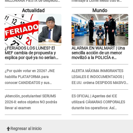
MILLONARIA FIESTA de despedida
mensaje a Lionel Messi tras el
de soltera en una playa exclusiva:
FALLECIMIENTO de su padre: “Es
Actualidad
Mundo
“Solo mujeres...”
un dolor difícil de explicar”
¿FERIADOS LOS LUNES? El
ALARMA EN WALMART | Una
MEF cambia de propuesta y
sencilla acción de un menor
explica por qué ya no serían
movilizó a la POLICÍA e
trasladados a viernes
iniciaron una investigación por
lo hallado: ¿Qué ocurrió?
¿Por quién votar en 2026? JNE
ALERTA MÁXIMA INMIGRANTES
habilita PLATAFORMA para
LEGALES E INDOCUMENTADOS |
conocer CANDIDATOS y sus
EE.UU. ordena DESPIDOS MASIVOS
propuestas
y DEPORTACIONES a estos
extranjeros
¡Atención, postulantes! SERUMS
ES OFICIAL | Agentes del ICE
2026-II: estos objetos NO podrás
utilizará CÁMARAS CORPORALES
llevar al examen
durante los operativos: Así
afectará a inmigrantes
Regresar al inicio