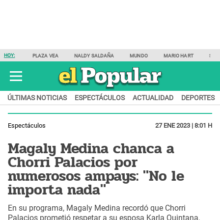
HOY:
PLAZA VEA
NALDY SALDAÑA
MUNDO
MARIO HART
SAM
ÚLTIMAS NOTICIAS
ESPECTÁCULOS
ACTUALIDAD
DEPORTES
Espectáculos
27 ENE 2023 | 8:01 H
Magaly Medina chanca a
Chorri Palacios por
numerosos ampays: "No le
importa nada"
En su programa, Magaly Medina recordó que Chorri
Palacios prometió respetar a su esposa Karla Quintana,