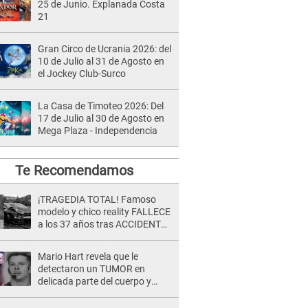
25 de Junio. Explanada Costa
21
Gran Circo de Ucrania 2026: del
10 de Julio al 31 de Agosto en
el Jockey Club-Surco
La Casa de Timoteo 2026: Del
17 de Julio al 30 de Agosto en
Mega Plaza - Independencia
Te Recomendamos
¡TRAGEDIA TOTAL! Famoso
modelo y chico reality FALLECE
a los 37 años tras ACCIDENTE
durante la grabación de un
comercial
Mario Hart revela que le
detectaron un TUMOR en
delicada parte del cuerpo y
expone diagnóstico: "Dolores
muy fuertes..."