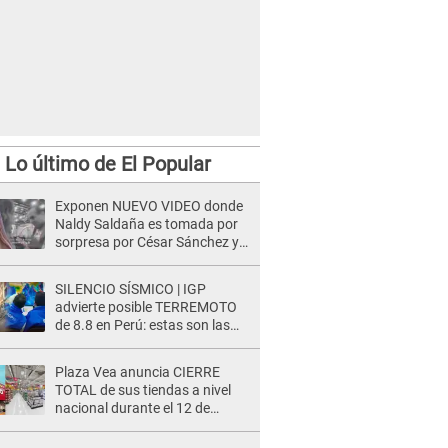
Lo último de El Popular
Exponen NUEVO VIDEO donde
Naldy Saldaña es tomada por
sorpresa por César Sánchez y
ella evidencia su REACCIÓN: Le
agarró la mano
SILENCIO SÍSMICO | IGP
advierte posible TERREMOTO
de 8.8 en Perú: estas son las
zonas más expuestas
Plaza Vea anuncia CIERRE
TOTAL de sus tiendas a nivel
nacional durante el 12 de
agosto por este MOTIVO