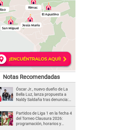
Notas Recomendadas
Óscar Jr., nuevo dueño de La
Bella Luz, lanza propuesta a
Naldy Saldaña tras denuncia:
“Va a haber otro tipo de ley”
Partidos de Liga 1 en la fecha 4
del Torneo Clausura 2026:
programación, horarios y
dónde ver